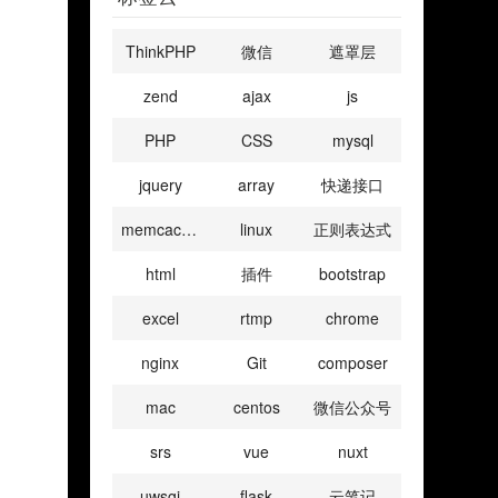
ThinkPHP
微信
遮罩层
zend
ajax
js
PHP
CSS
mysql
jquery
array
快递接口
memcached
linux
正则表达式
html
插件
bootstrap
excel
rtmp
chrome
nginx
Git
composer
mac
centos
微信公众号
srs
vue
nuxt
uwsgi
flask
云笔记