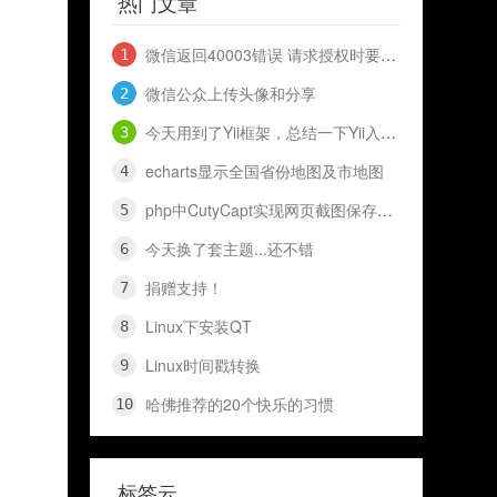
热门文章
微信返回40003错误 请求授权时要到openid 和 access_token
微信公众上传头像和分享
今天用到了Yii框架，总结一下Yii入门知识，十分钟入门Yii
echarts显示全国省份地图及市地图
php中CutyCapt实现网页截图保存代码（网页快照）
今天换了套主题...还不错
捐赠支持！
Linux下安装QT
Linux时间戳转换
哈佛推荐的20个快乐的习惯
标签云