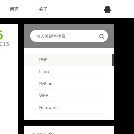
留言
关于
6
015
PHP
Linux
Python
WEB
Hardware