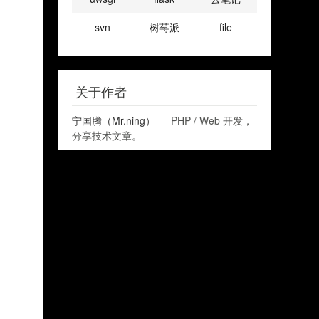
svn
树莓派
file
关于作者
宁国腾（Mr.ning）
— PHP / Web 开发，
分享技术文章。