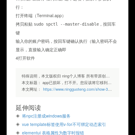
行：
打开终端（Terminal.app）
拷贝粘贴
，按回车
sudo spctl --master-disable
键
输入你的账户密码，按回车键确认执行（输入密码不会
显示，直接输入确定正确即
4打开软件
特殊说明，本文版权归 ning个人博客 所有带原创标签请勿转载，转载请注明出处.
本文标题：
app已损坏，打不开。您应该将它移到废纸篓“或”打不开的xxx.app，因为它来自身份不明的开发者解决
本文网址：
https://www.ningguoteng.com/show-351.html
延伸阅读
将npc注册成windows服务
vue template标签使用v-for不可绑定动态索引
elementui 表格属性为数字时报错