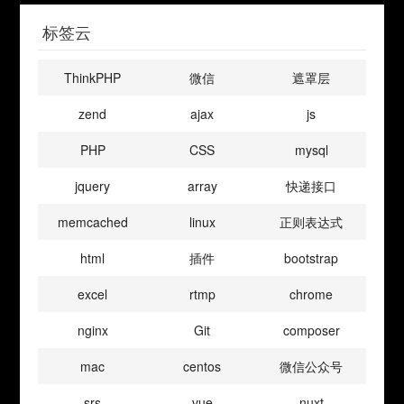
标签云
ThinkPHP
微信
遮罩层
zend
ajax
js
PHP
CSS
mysql
jquery
array
快递接口
memcached
linux
正则表达式
html
插件
bootstrap
excel
rtmp
chrome
nginx
Git
composer
mac
centos
微信公众号
srs
vue
nuxt