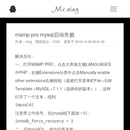
Mr.ning
mamp pro mysql启动失败
作者：
ning
围观群众：
5792
更新于
2018-12-29 09:51:05
解决办法：
一、打开MAMP PRO，点击主界面左侧LANGUAGES
中PHP，右侧Extensions分类中点击Manually enable
other extensions右侧按钮（或者打开菜单栏File->Edit
Template->MySQL->7.1.1（选择你的版本）），这时
打开了一个文本，找到
[mysqld] 
注意带上中括号，在[mysqld]下面加一行：
innodb_force_recovery = 1 
二、启动mySQL，成功后再关闭；