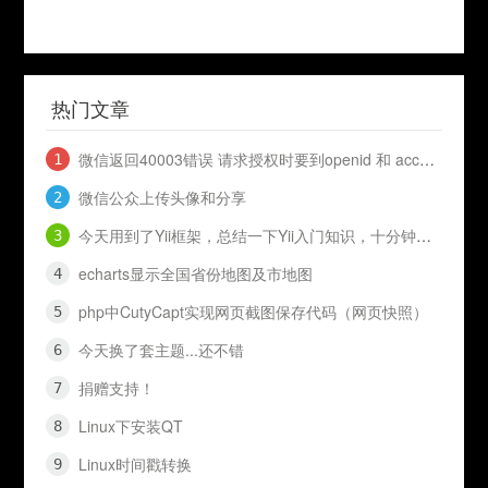
热门文章
微信返回40003错误 请求授权时要到openid 和 access_token
微信公众上传头像和分享
今天用到了Yii框架，总结一下Yii入门知识，十分钟入门Yii
echarts显示全国省份地图及市地图
php中CutyCapt实现网页截图保存代码（网页快照）
今天换了套主题...还不错
捐赠支持！
Linux下安装QT
Linux时间戳转换