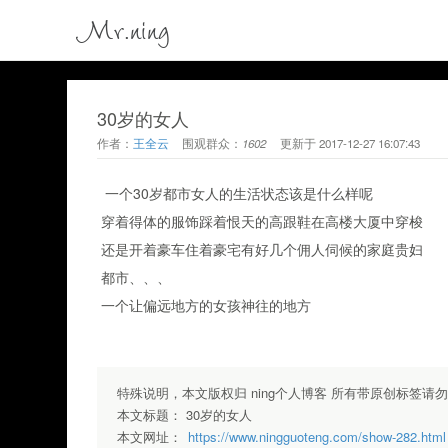
Mr.ning
30岁的女人
作者：
王全云
围观群众：
1602
更新于
2017-12-27 16:07:43
一个30岁都市女人的生活状态该是什么样呢
穿着得体的服饰踩着恨天的高跟鞋在高楼大厦中穿梭
还是开着豪车住着豪宅有好几个佣人伺候的家庭贵妇
都市、、、
一个让偏远地方的女孩神往的地方
特殊说明，本文版权归 ning个人博客 所有带原创标签请
本文标题：
30岁的女人
本文网址：
https://www.ningguoteng.com/show-282.html