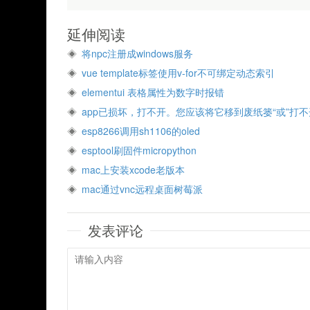
延伸阅读
将npc注册成windows服务
vue template标签使用v-for不可绑定动态索引
elementui 表格属性为数字时报错
app已损坏，打不开。您应该将它移到废纸篓“或”打不
esp8266调用sh1106的oled
esptool刷固件micropython
mac上安装xcode老版本
mac通过vnc远程桌面树莓派
发表评论