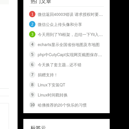
热门文章
微信返回40003错误 请求授权时要到openid 和 access_token
微信公众上传头像和分享
今天用到了Yii框架，总结一下Yii入门知识，十分钟入门Yii
echarts显示全国省份地图及市地图
php中CutyCapt实现网页截图保存代码（网页快照）
今天换了套主题...还不错
捐赠支持！
Linux下安装QT
Linux时间戳转换
哈佛推荐的20个快乐的习惯
标签云