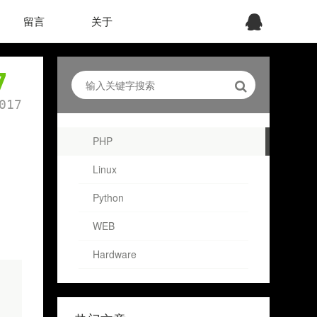
留言
关于
7
017
PHP
Linux
Python
WEB
Hardware