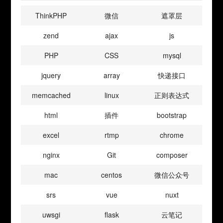
ThinkPHP
微信
遮罩层
zend
ajax
js
PHP
CSS
mysql
jquery
array
快递接口
memcached
linux
正则表达式
html
插件
bootstrap
excel
rtmp
chrome
nginx
Git
composer
mac
centos
微信公众号
srs
vue
nuxt
uwsgi
flask
云笔记