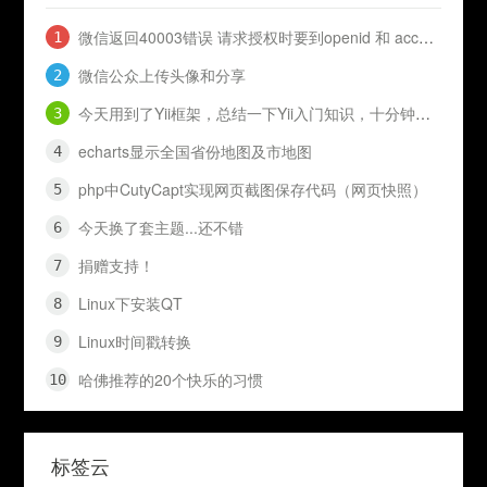
微信返回40003错误 请求授权时要到openid 和 access_token
微信公众上传头像和分享
今天用到了Yii框架，总结一下Yii入门知识，十分钟入门Yii
echarts显示全国省份地图及市地图
php中CutyCapt实现网页截图保存代码（网页快照）
今天换了套主题...还不错
捐赠支持！
Linux下安装QT
Linux时间戳转换
哈佛推荐的20个快乐的习惯
标签云