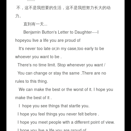
不，这不是我想要的生活，这不是我想努力长大的动
力。
直到有一天...
Benjamin Button's Letter to Daughter----I
hopeyou live a life you are proud of
It's never too late or,in my case,too early to be
whoever you want to be .
There's no time limit. Stop whenever you want /
You can change or stay the same .There are no
rules to this thing.
We can make the best or the worst of it. I hope you
make the best of it .
I hope you see things that startle you.
I hope you feel things you never felt before .
I hope you meet people with a different point of view.
I hope you live a life you are proud of.