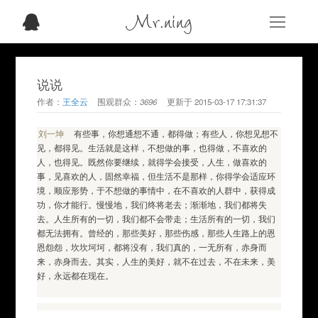
Mr.ning
说说
作者：
王全云
围观群众：
3696
更新于
2015-03-17 17:31:37
刘一坤
有些事，你想通想不通，都得做；有些人，你想见想不
见，都得见。生活就是这样，不想做的事，也得做，不喜欢的
人，也得见。既然你要继续，就得学会接受，人生，做喜欢的
事，见喜欢的人，固然幸福，但生活不是那样，你得学会适应环
境，顺应形势，于不想做的事情中，在不喜欢的人群中，获得成
功，你才能行。慢慢地，我们终将老去；渐渐地，我们都将失
去。人生所有的一切，我们都不会带走；生活所有的一切，我们
都无法拥有。曾经的，那些美好，那些伤感，那些人生路上的恩
恩怨怨，坎坎坷坷，都将没有，我们真的，一无所有，赤身而
来，赤身而去。其实，人生的美好，就不在过去，不在未来，美
好，永远都在现在。