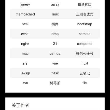
jquery
array
快递接口
memcached
linux
正则表达式
html
插件
bootstrap
excel
rtmp
chrome
nginx
Git
composer
mac
centos
微信公众号
srs
vue
nuxt
uwsgi
flask
云笔记
svn
树莓派
file
关于作者