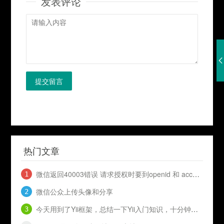
发表评论
提交留言
热门文章
微信返回40003错误 请求授权时要到openid 和 access_token
微信公众上传头像和分享
今天用到了Yii框架，总结一下Yii入门知识，十分钟入门Yii