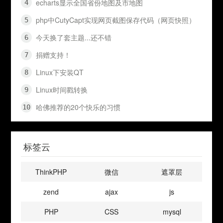
echarts显示全国省份地图及市地图
php中CutyCapt实现网页截图保存代码（网页快照）
今天换了套主题...还不错
捐赠支持！
Linux下安装QT
Linux时间戳转换
哈佛推荐的20个快乐的习惯
标签云
ThinkPHP
微信
遮罩层
zend
ajax
js
PHP
CSS
mysql