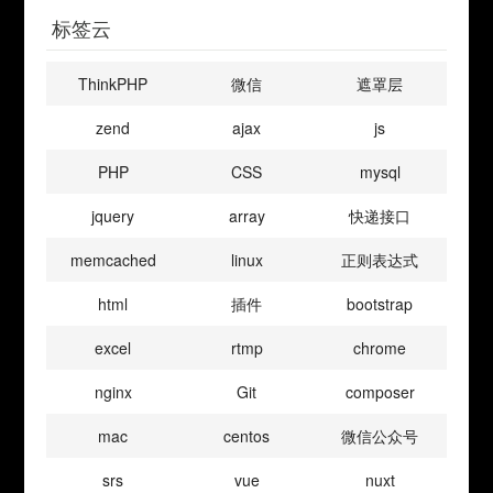
标签云
ThinkPHP
微信
遮罩层
zend
ajax
js
PHP
CSS
mysql
jquery
array
快递接口
memcached
linux
正则表达式
html
插件
bootstrap
excel
rtmp
chrome
nginx
Git
composer
mac
centos
微信公众号
srs
vue
nuxt