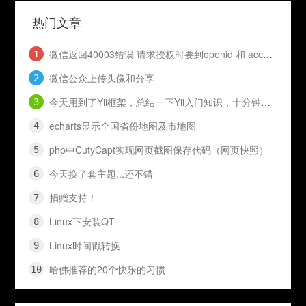
热门文章
微信返回40003错误 请求授权时要到openid 和 access_token
微信公众上传头像和分享
今天用到了Yii框架，总结一下Yii入门知识，十分钟入门Yii
echarts显示全国省份地图及市地图
php中CutyCapt实现网页截图保存代码（网页快照）
今天换了套主题...还不错
捐赠支持！
Linux下安装QT
Linux时间戳转换
哈佛推荐的20个快乐的习惯