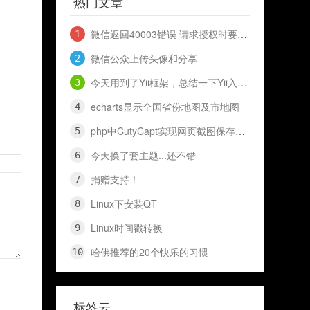
热门文章
微信返回40003错误 请求授权时要到openid 和 access_token
微信公众上传头像和分享
今天用到了Yii框架，总结一下Yii入门知识，十分钟入门Yii
echarts显示全国省份地图及市地图
php中CutyCapt实现网页截图保存代码（网页快照）
今天换了套主题...还不错
捐赠支持！
Linux下安装QT
Linux时间戳转换
哈佛推荐的20个快乐的习惯
标签云