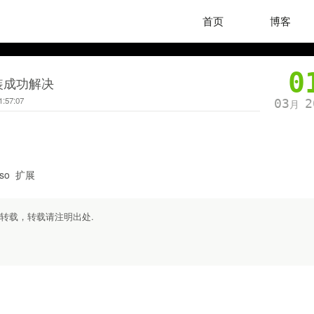
首页
博客
0
安装成功解决
1:57:07
03
2
月
.so 扩展
勿转载，转载请注明出处.