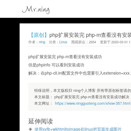
Mr.ning
【原创】
php扩展安装完 php-m查看没有
作者：
ning
分类：
Linux
围观群众：
2554
更新于
2023-03-01 1
php扩展安装完 php-m查看没有安装成功
但是phpinfo 可以看到安装成功
解决：在php-cli.ini配置文件中也需要引入extension=xxx
特殊说明，本文版权归 ning个人博客 所有带原创标签请
本文标题：
php扩展安装完 php-m查看没有安装成功解决
本文网址：
https://www.ningguoteng.com/show-357.html
延伸阅读
使用xvfb+wkhtmltoimage在linux把页面生成图片