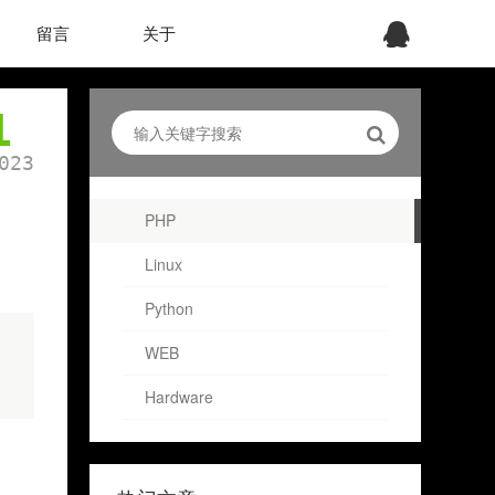
留言
关于
1
023
PHP
Linux
Python
WEB
Hardware