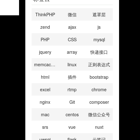
ThinkPHP
微信
遮罩层
zend
ajax
js
PHP
CSS
mysql
jquery
array
快递接口
memcached
linux
正则表达式
html
插件
bootstrap
excel
rtmp
chrome
nginx
Git
composer
mac
centos
微信公众号
srs
vue
nuxt
uwsgi
flask
云笔记