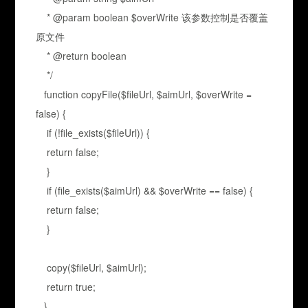
* @param boolean $overWrite 该参数控制是否覆盖
原文件
* @return boolean
*/
function copyFile($fileUrl, $aimUrl, $overWrite =
false) {
if (!file_exists($fileUrl)) {
return false;
}
if (file_exists($aimUrl) && $overWrite == false) {
return false;
}
copy($fileUrl, $aimUrl);
return true;
}