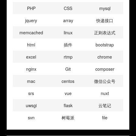
PHP
CSS
mysql
jquery
array
快递接口
memcached
linux
正则表达式
html
插件
bootstrap
excel
rtmp
chrome
nginx
Git
composer
mac
centos
微信公众号
srs
vue
nuxt
uwsgi
flask
云笔记
svn
树莓派
file