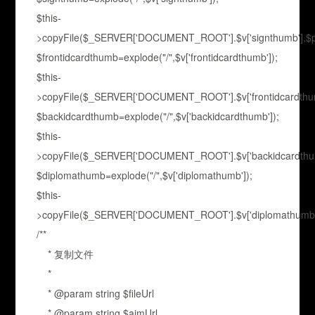
$this-
>copyFile($_SERVER['DOCUMENT_ROOT'].$v['signthumb'],$pat
$frontidcardthumb=explode("/",$v['frontidcardthumb']);
$this-
>copyFile($_SERVER['DOCUMENT_ROOT'].$v['frontidcardthumb']
$backidcardthumb=explode("/",$v['backidcardthumb']);
$this-
>copyFile($_SERVER['DOCUMENT_ROOT'].$v['backidcardthumb'
$diplomathumb=explode("/",$v['diplomathumb']);
$this-
>copyFile($_SERVER['DOCUMENT_ROOT'].$v['diplomathumb'],
/**
* 复制文件
*
* @param string $fileUrl
* @param string $aimUrl