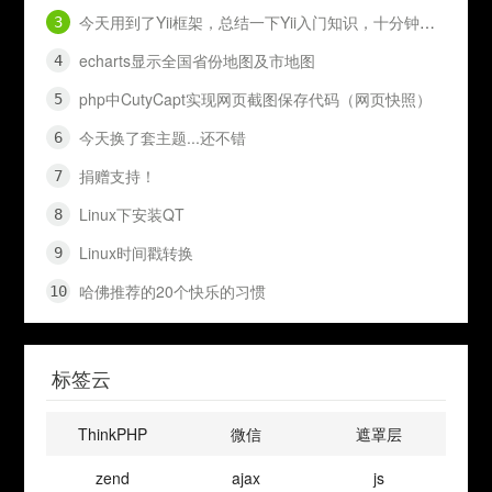
今天用到了Yii框架，总结一下Yii入门知识，十分钟入门Yii
echarts显示全国省份地图及市地图
php中CutyCapt实现网页截图保存代码（网页快照）
今天换了套主题...还不错
捐赠支持！
Linux下安装QT
Linux时间戳转换
哈佛推荐的20个快乐的习惯
标签云
ThinkPHP
微信
遮罩层
zend
ajax
js