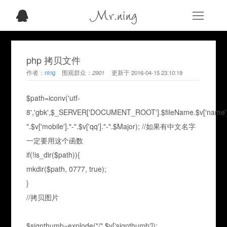
Mr.ning
php 拷贝文件
作者：
ning
围观群众：
2901
更新于
2016-04-15 23:10:19
$path=iconv('utf-
8','gbk',$_SERVER['DOCUMENT_ROOT'].$fileName.$v['name']
".$v['mobile']."-".$v['qq']."-".$Major); //如果有中文名字
一定要用这个函数
if(!is_dir($path)){
mkdir($path, 0777, true);
}
//拷贝图片
$signthumb=explode("/",$v['signthumb']);