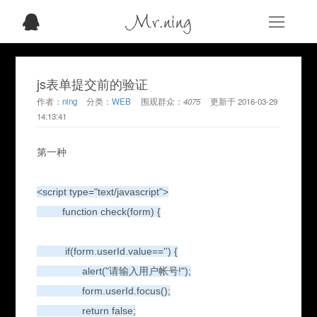
Mr.ning
js表单提交前的验证
作者：
ning
分类：
WEB
围观群众：
4075
更新于
2016-03-29
14:13:41
第一种
<script type="text/javascript">
function check(form) {
if(form.userId.value=='') {
alert("请输入用户帐号!");
form.userId.focus();
return false;