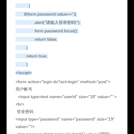
}
if(form.password.value==''){
alert("请输入登录密码!");
form.password.focus();
return false;
}
return true;
}
</script>
<form action="login.do?act=login" method="post">
用户帐号
<input type=text name="userId" size="18" value="" >
<br>
登录密码
<input type="password" name="password" size="19"
value=""/>