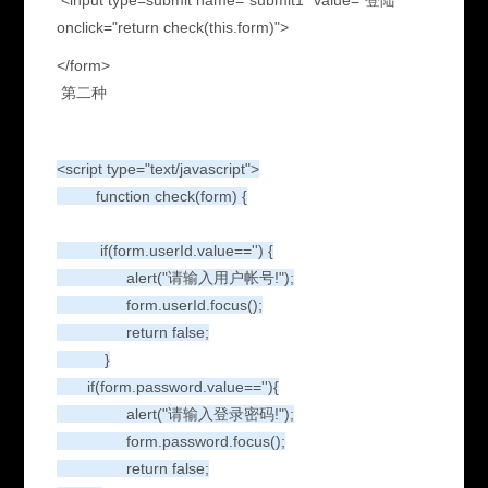
<input type=submit name="submit1" value="登陆"
onclick="return check(this.form)">
</form>
第二种
<script type="text/javascript">
function check(form) {
if(form.userId.value=='') {
alert("请输入用户帐号!");
form.userId.focus();
return false;
}
if(form.password.value==''){
alert("请输入登录密码!");
form.password.focus();
return false;