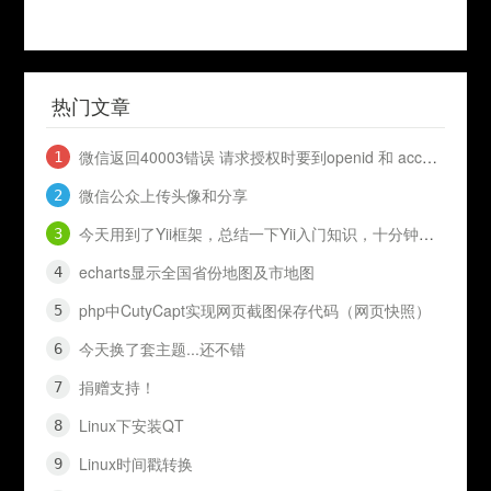
热门文章
微信返回40003错误 请求授权时要到openid 和 access_token
微信公众上传头像和分享
今天用到了Yii框架，总结一下Yii入门知识，十分钟入门Yii
echarts显示全国省份地图及市地图
php中CutyCapt实现网页截图保存代码（网页快照）
今天换了套主题...还不错
捐赠支持！
Linux下安装QT
Linux时间戳转换