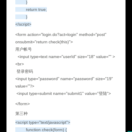
}
return true;
}
</script>
<form action="login.do?act=login" method="post"
onsubmit="return check(this)">
用户帐号
<input type=text name="userId" size="18" value="" >
<br>
登录密码
<input type="password" name="password" size="19"
value=""/>
<input type=submit name="submit1" value="登陆">
</form>
第三种
<script type="text/javascript">
function check(form) {