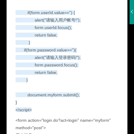
if(form.userId.value=='') {
alert("请输入用户帐号!");
form.userId.focus();
return false;
}
if(form.password.value==''){
alert("请输入登录密码!");
form.password.focus();
return false;
}
document.myform.submit();
}
</script>
<form action="login.do?act=login" name="myform"
method="post">