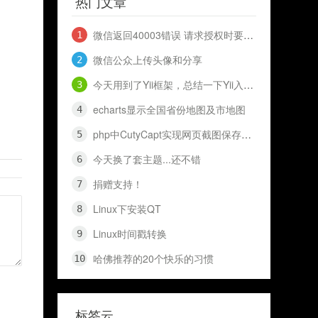
热门文章
微信返回40003错误 请求授权时要到openid 和 access_token
微信公众上传头像和分享
今天用到了Yii框架，总结一下Yii入门知识，十分钟入门Yii
echarts显示全国省份地图及市地图
php中CutyCapt实现网页截图保存代码（网页快照）
今天换了套主题...还不错
捐赠支持！
Linux下安装QT
Linux时间戳转换
哈佛推荐的20个快乐的习惯
标签云