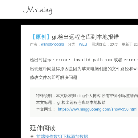
Mr.ning
【原创】
git检出远程仓库到本地报错
作者：
wangdongdong
分类：
WEB
围观群众：
2343
更新于
20
检出时提示：
或者
error: invalid path xxx
error
出现这种问题得原因是因为苹果电脑创建的文件路径和win
修改文件名即可解决问题
特殊说明，本文版权归 ning个人博客 所有带原创标签请
本文标题：
git检出远程仓库到本地报错
本文网址：
https://www.ningguoteng.com/show-356.html
延伸阅读
前端操作数组下标添加数据