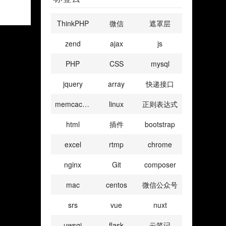
ThinkPHP
微信
遮罩层
zend
ajax
js
PHP
CSS
mysql
jquery
array
快递接口
memcached
linux
正则表达式
html
插件
bootstrap
excel
rtmp
chrome
nginx
Git
composer
mac
centos
微信公众号
srs
vue
nuxt
uwsgi
flask
云笔记