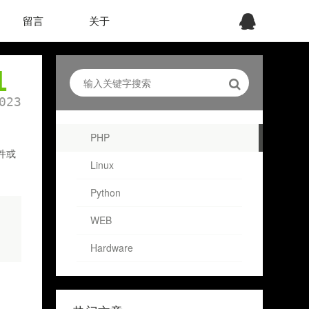
留言
关于
1
023
PHP
件或
Linux
Python
WEB
Hardware