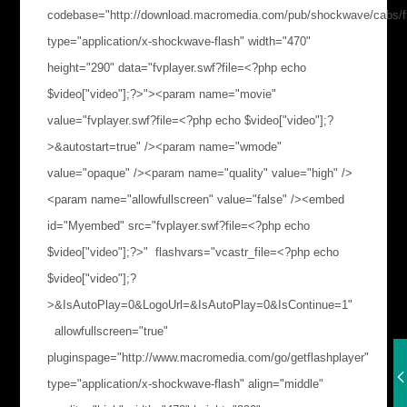
codebase="http://download.macromedia.com/pub/shockwave/cabs/fl
type="application/x-shockwave-flash" width="470"
height="290" data="fvplayer.swf?file=<?php echo
$video["video"];?>"><param name="movie"
value="fvplayer.swf?file=<?php echo $video["video"];?
>&autostart=true" /><param name="wmode"
value="opaque" /><param name="quality" value="high" />
<param name="allowfullscreen" value="false" /><embed
id="Myembed" src="fvplayer.swf?file=<?php echo
$video["video"];?>" flashvars="vcastr_file=<?php echo
$video["video"];?
>&IsAutoPlay=0&LogoUrl=&IsAutoPlay=0&IsContinue=1"
allowfullscreen="true"
pluginspage="http://www.macromedia.com/go/getflashplayer"
type="application/x-shockwave-flash" align="middle"