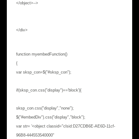
</object>-->
</div>
function myembedFunction()
{
var sksp_con=$("#sksp_con");
if(sksp_con.css("display")=='block'){
sksp_con.css("display","none");
$("#embedDiv").css("display","block");
var str= '<object classid="clsid:D27CDB6E-AE6D-11cf-
96B8-444553540000"