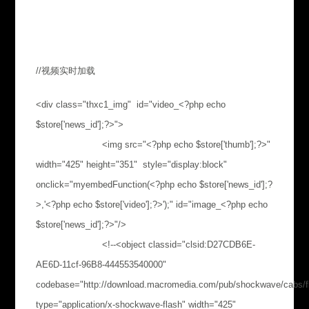
//视频实时加载
<div class="thxc1_img" id="video_<?php echo
$store['news_id'];?>">
<img src="<?php echo $store['thumb'];?>"
width="425" height="351" style="display:block"
onclick="myembedFunction(<?php echo $store['news_id'];?
>,'<?php echo $store['video'];?>');" id="image_<?php echo
$store['news_id'];?>"/>
<!--<object classid="clsid:D27CDB6E-
AE6D-11cf-96B8-444553540000"
codebase="http://download.macromedia.com/pub/shockwave/cabs/fl
type="application/x-shockwave-flash" width="425"