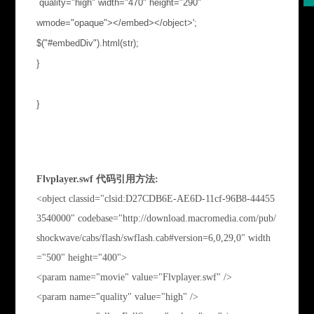
quality="high" width="470" height="290"
wmode="opaque"></embed></object>';
$("#embedDiv").html(str);
}
}
Flvplayer.swf 代码引用方法:
<object classid="clsid:D27CDB6E-AE6D-11cf-96B8-44455
3540000" codebase="http://download.macromedia.com/pub/
shockwave/cabs/flash/swflash.cab#version=6,0,29,0" width
="500" height="400">
<param name="movie" value="Flvplayer.swf" />
<param name="quality" value="high" />