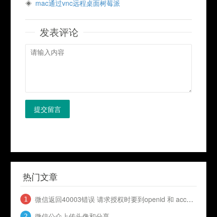
mac通过vnc远程桌面树莓派
发表评论
提交留言
热门文章
微信返回40003错误 请求授权时要到openid 和 access_token
微信公众上传头像和分享