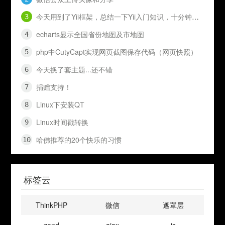
今天用到了Yii框架，总结一下Yii入门知识，十分钟入门Yii
echarts显示全国省份地图及市地图
php中CutyCapt实现网页截图保存代码（网页快照）
今天换了套主题...还不错
捐赠支持！
Linux下安装QT
Linux时间戳转换
哈佛推荐的20个快乐的习惯
标签云
ThinkPHP
微信
遮罩层