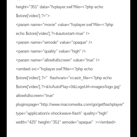
height="351" data="fvplayer.swf?file=<?php echo
$store['video'];?>">
<param name="movie" value="fvplayer.swf?file=<?php
echo $store['video'];?>&autostart=true" />
<param name="wmode" value="opaque" />
<param name="quality" value="high" />
<param name="allowfullscreen" value="true" />
<embed src="fvplayer.swf?file=<?php echo
$store['video'];?>" flashvars="vcastr_file=<?php echo
$store['video'];?>&IsAutoPlay=0&LogoUrl=images/logo.jpg"
allowfullscreen="true"
pluginspage="http://www.macromedia.com/go/getflashplayer"
type="application/x-shockwave-flash" quality="high"
width="425" height="351" wmode="opaque" ></embed>