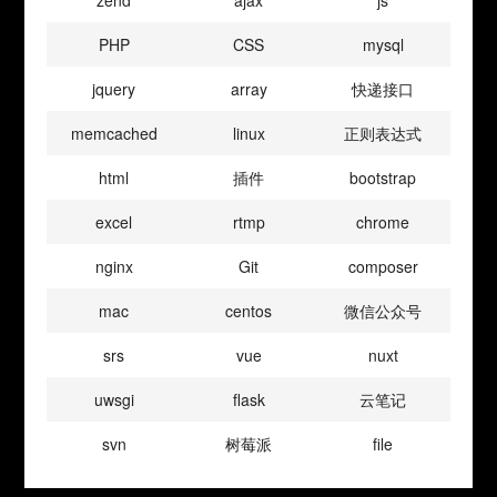
zend
ajax
js
PHP
CSS
mysql
jquery
array
快递接口
memcached
linux
正则表达式
html
插件
bootstrap
excel
rtmp
chrome
nginx
Git
composer
mac
centos
微信公众号
srs
vue
nuxt
uwsgi
flask
云笔记
svn
树莓派
file