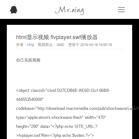
Mr.ning
html显示视频 flvplayer.swf播放器
作者：
ning
围观群众：
3932
更新于
2016-03-16 16:50:18
自己实践视频
<object classid="clsid:D27CDB6E-AE6D-11cf-96B8-
444553540000"
codebase="http://download.macromedia.com/pub/shockwave/cabs/fl
type="application/x-shockwave-flash" width="470"
height="290" data="<?php echo SITE_URL;?
>fvplayer.swf?file=<?php echo $video;?>">