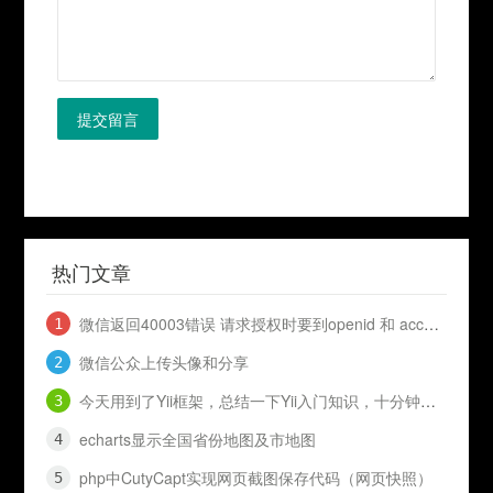
提交留言
热门文章
微信返回40003错误 请求授权时要到openid 和 access_token
微信公众上传头像和分享
今天用到了Yii框架，总结一下Yii入门知识，十分钟入门Yii
echarts显示全国省份地图及市地图
php中CutyCapt实现网页截图保存代码（网页快照）