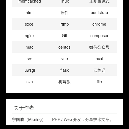
memcached
linux
正则表达式
html
插件
bootstrap
excel
rtmp
chrome
nginx
Git
composer
mac
centos
微信公众号
srs
vue
nuxt
uwsgi
flask
云笔记
svn
树莓派
file
关于作者
宁国腾（Mr.ning）
— PHP / Web 开发，分享技术文章。