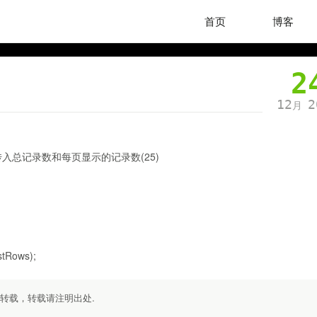
首页
博客
2
12
2
月
实例化分页类 传入总记录数和每页显示的记录数(25)
stRows);
勿转载，转载请注明出处.