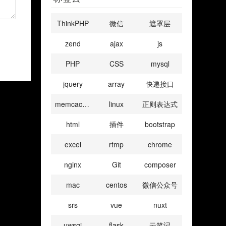
ThinkPHP
微信
遮罩层
zend
ajax
js
PHP
CSS
mysql
jquery
array
快递接口
memcached
linux
正则表达式
html
插件
bootstrap
excel
rtmp
chrome
nginx
Git
composer
mac
centos
微信公众号
srs
vue
nuxt
uwsgi
flask
云笔记