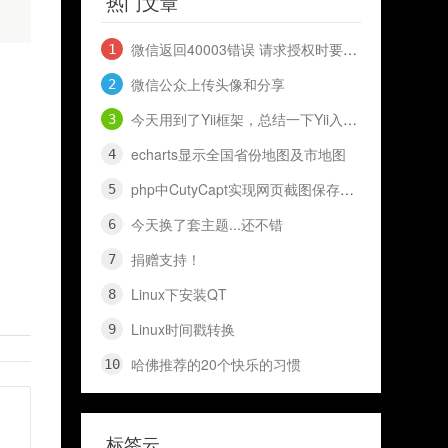
热门文章
微信返回40003错误 请求授权时要到openid 和 access_token
微信公众上传头像和分享
今天用到了Yii框架，总结一下Yii入门知识，十分钟入门Yii
echarts显示全国省份地图及市地图
php中CutyCapt实现网页截图保存代码（网页快照）
今天换了套主题...还不错
捐赠支持！
Linux下安装QT
Linux时间戳转换
哈佛推荐的20个快乐的习惯
标签云