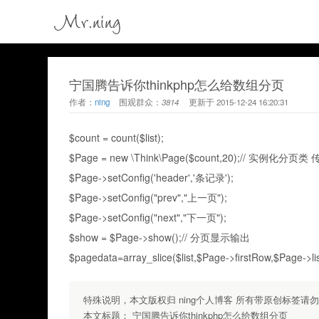
Mr.ning
宁国腾告诉你thinkphp怎么给数组分页
作者：
ning
围观群众：
3814
更新于
2015-12-24 16:20:31
$count = count($list);
$Page = new \Think\Page($count,20);// 
$Page->setConfig('header','条记录');
$Page->setConfig("prev","上一页");
$Page->setConfig("next","下一页");
$show = $Page->show();// 分页显示输出
$pagedata=array_slice($list,$Page->firstRow,$Page->li
特殊说明，本文版权归 ning个人博客 所有带原创标签请
本文标题：
宁国腾告诉你thinkphp怎么给数组分页