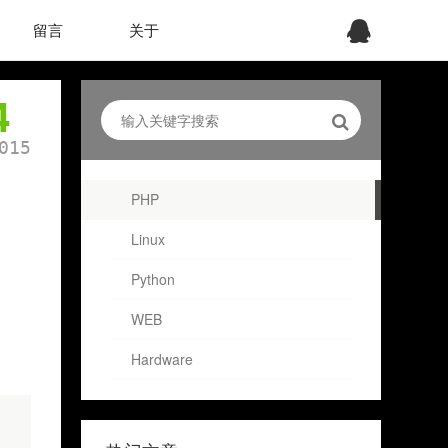
留言
关于
4
015
PHP
Linux
Python
WEB
Hardware