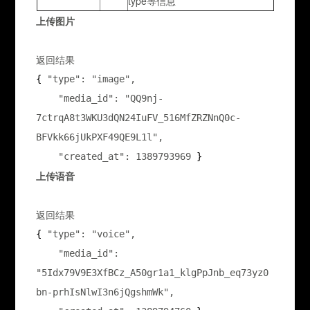
type等信息
上传图片
返回结果
{ 
"type": "image",

    "media_id": "QQ9nj-
7ctrqA8t3WKU3dQN24IuFV_516MfZRZNnQ0c-
BFVkk66jUkPXF49QE9L1l",

    "created_at": 1389793969
 }
上传语音
返回结果
{ 
"type": "voice",

    "media_id": 
"5Idx79V9E3XfBCz_A50gr1a1_klgPpJnb_eq73yz0
bn-prhIsNlwI3n6jQgshmWk",
