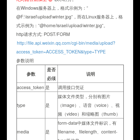
在Windows服务器上，格式示例为：”
@F:\israel\upload\winter.jpg”，而在Linux服务器上，格
式示例为：”@home/israel/upload/winter.jpg”。
http请求方式: POST/FORM
http://file.api.weixin.qq.com/cgi-bin/media/upload?
access_token=ACCESS_TOKEN&type=TYPE
参数说明
是否
参数
说明
必须
access_token
是
调用接口凭证
媒体文件类型，分别有图片
type
是
（image）、语音（voice）、视
频（video）和缩略图（thumb）
form-data中媒体文件标识，有
media
是
filename、filelength、content-