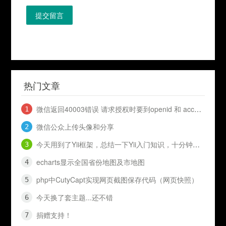
提交留言
热门文章
微信返回40003错误 请求授权时要到openid 和 access_token
微信公众上传头像和分享
今天用到了Yii框架，总结一下Yii入门知识，十分钟入门Yii
echarts显示全国省份地图及市地图
php中CutyCapt实现网页截图保存代码（网页快照）
今天换了套主题...还不错
捐赠支持！