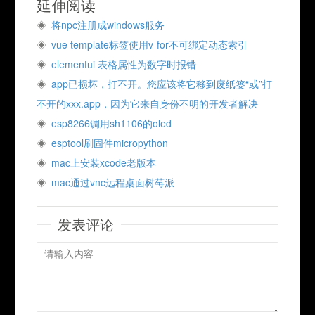
延伸阅读
将npc注册成windows服务
vue template标签使用v-for不可绑定动态索引
elementui 表格属性为数字时报错
app已损坏，打不开。您应该将它移到废纸篓“或”打
不开的xxx.app，因为它来自身份不明的开发者解决
esp8266调用sh1106的oled
esptool刷固件micropython
mac上安装xcode老版本
mac通过vnc远程桌面树莓派
发表评论