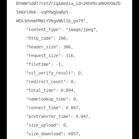
BYmNFSddt7re5ZrIg&media_id=2RhP0caRKHVOmZO
5AKelHkK--vqPPwgUaRp5-
WE63dvmmPRWiYVKgvNblIp_gv79",

    "content_type": "image/jpeg",

    "http_code": 200,

    "header_size": 306,

    "request_size": 316,

    "filetime": -1,

    "ssl_verify_result": 0,

    "redirect_count": 0,

    "total_time": 0.094,

    "namelookup_time": 0,

    "connect_time": 0.047,

    "pretransfer_time": 0.047,

    "size_upload": 0,

    "size_download": 6057,
