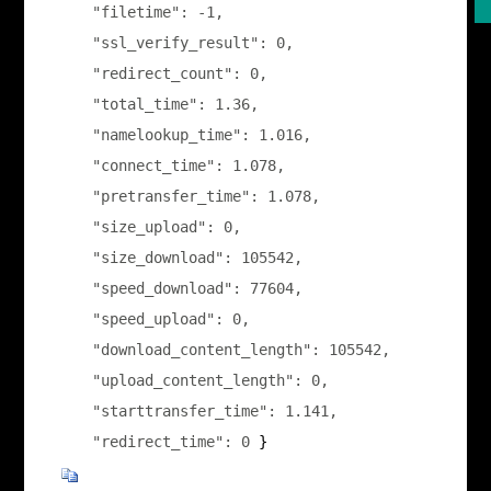
    "filetime": -1,

    "ssl_verify_result": 0,

    "redirect_count": 0,

    "total_time": 1.36,

    "namelookup_time": 1.016,

    "connect_time": 1.078,

    "pretransfer_time": 1.078,

    "size_upload": 0,

    "size_download": 105542,

    "speed_download": 77604,

    "speed_upload": 0,

    "download_content_length": 105542,

    "upload_content_length": 0,

    "starttransfer_time": 1.141,

    "redirect_time": 0
 }