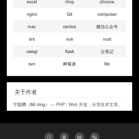
excel
rtmp
chrome
nginx
Git
composer
mac
centos
微信公众号
srs
vue
nuxt
uwsgi
flask
云笔记
svn
树莓派
file
关于作者
宁国腾（Mr.ning）
— PHP / Web 开发，分享技术文章。