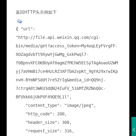
返回HTTP头示例如下
{ 
"url": 
"http://file.api.weixin.qq.com/cgi-
bin/media/get?access_token=My4oqLEyFVrgFF-
XOZagdvbTt9XywYjGwMg_GxkPwql7-
f0BpnvXFCOKBUyAf0agmZfMChW5ECSyTAgAoaoU2WM
yj7aVHmB17ce4HzLRZ3XFTbm2vpKt_9gYA29xrwIKp
nvH-BYmNFSddt7re5ZrIg&media_id=QQ9nj-
7ctrqA8t3WKU3dQN24IuFV_516MfZRZNnQ0c-
BFVkk66jUkPXF49QE9L1l",

    "content_type": "image/jpeg",

    "http_code": 200,

    "header_size": 308,

    "request_size": 316,
