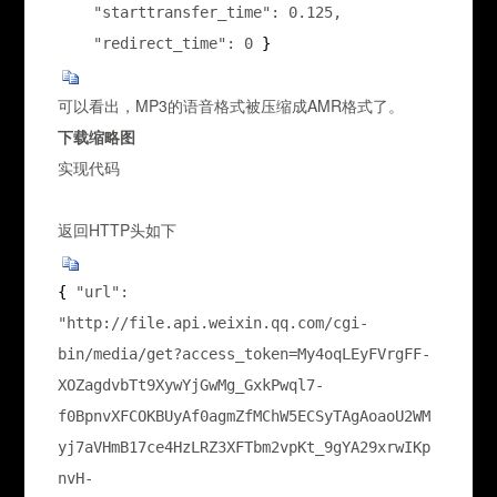
    "starttransfer_time": 0.125,

    "redirect_time": 0
 }
可以看出，MP3的语音格式被压缩成AMR格式了。
下载缩略图
实现代码
返回HTTP头如下
{ 
"url": 
"http://file.api.weixin.qq.com/cgi-
bin/media/get?access_token=My4oqLEyFVrgFF-
XOZagdvbTt9XywYjGwMg_GxkPwql7-
f0BpnvXFCOKBUyAf0agmZfMChW5ECSyTAgAoaoU2WM
yj7aVHmB17ce4HzLRZ3XFTbm2vpKt_9gYA29xrwIKp
nvH-