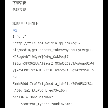
下载语音
代码实现
返回HTTP头如下
{ 
"url": 
"http://file.api.weixin.qq.com/cgi-
bin/media/get?access_token=My4oqLEyFVrgFF-
XOZagdvbTt9XywYjGwMg_GxkPwql7-
f0BpnvXFCOKBUyAf0agmZfMChW5ECSyTAgAoaoU2WM
yj7aVHmB17ce4HzLRZ3XFTbm2vpKt_9gYA29xrwIKp
nvH-
BYmNFSddt7re5ZrIg&media_id=5Idx79V9E3XfBCz
_A50gr1a1_klgPpJnb_eq73yz0bn-
prhIsNlwI3n6jQgshmWk",

    "content_type": "audio/amr",
