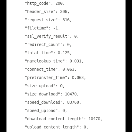
    "http_code": 200,

    "header_size": 306,

    "request_size": 316,

    "filetime": -1,

    "ssl_verify_result": 0,

    "redirect_count": 0,

    "total_time": 0.125,

    "namelookup_time": 0.031,

    "connect_time": 0.063,

    "pretransfer_time": 0.063,

    "size_upload": 0,

    "size_download": 10470,

    "speed_download": 83760,

    "speed_upload": 0,

    "download_content_length": 10470,

    "upload_content_length": 0,
