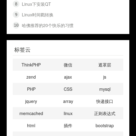
Linux下安装QT
Linux时间戳转换
哈佛推荐的20个快乐的习惯
标签云
ThinkPHP
微信
遮罩层
zend
ajax
js
PHP
CSS
mysql
jquery
array
快递接口
memcached
linux
正则表达式
html
插件
bootstrap