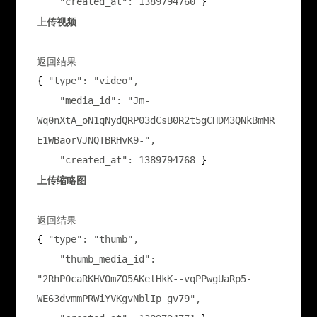
    "created_at": 1389794760
 }
上传视频
返回结果
{ 
"type": "video",

    "media_id": "Jm-
Wq0nXtA_oN1qNydQRP03dCsB0R2t5gCHDM3QNkBmMR
E1WBaorVJNQTBRHvK9-",

    "created_at": 1389794768
 }
上传缩略图
返回结果
{ 
"type": "thumb",

    "thumb_media_id": 
"2RhP0caRKHVOmZO5AKelHkK--vqPPwgUaRp5-
WE63dvmmPRWiYVKgvNblIp_gv79",
