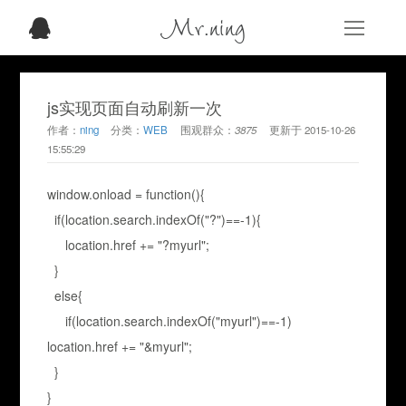
Mr.ning
js实现页面自动刷新一次
作者：
ning
分类：
WEB
围观群众：
3875
更新于
2015-10-26
15:55:29
window.onload = function(){
if(location.search.indexOf("?")==-1){
location.href += "?myurl";
}
else{
if(location.search.indexOf("myurl")==-1)
location.href += "&myurl";
}
}