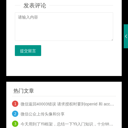
发表评论
提交留言
热门文章
微信返回40003错误 请求授权时要到openid 和 access_token
微信公众上传头像和分享
今天用到了Yii框架，总结一下Yii入门知识，十分钟入门Yii