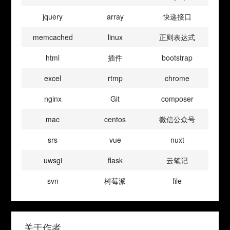
jquery
array
快递接口
memcached
linux
正则表达式
html
插件
bootstrap
excel
rtmp
chrome
nginx
Git
composer
mac
centos
微信公众号
srs
vue
nuxt
uwsgi
flask
云笔记
svn
树莓派
file
关于作者