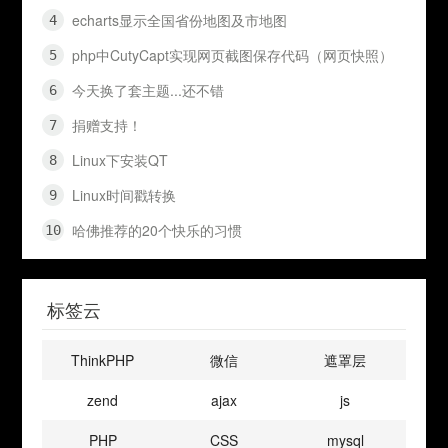
echarts显示全国省份地图及市地图
php中CutyCapt实现网页截图保存代码（网页快照）
今天换了套主题...还不错
捐赠支持！
Linux下安装QT
Linux时间戳转换
哈佛推荐的20个快乐的习惯
标签云
ThinkPHP
微信
遮罩层
zend
ajax
js
PHP
CSS
mysql