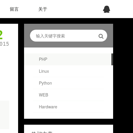
留言
关于
2
015
PHP
Linux
Python
WEB
Hardware