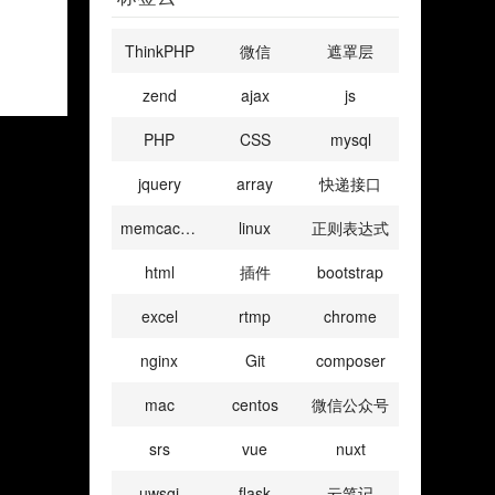
ThinkPHP
微信
遮罩层
zend
ajax
js
PHP
CSS
mysql
jquery
array
快递接口
memcached
linux
正则表达式
html
插件
bootstrap
excel
rtmp
chrome
nginx
Git
composer
mac
centos
微信公众号
srs
vue
nuxt
uwsgi
flask
云笔记