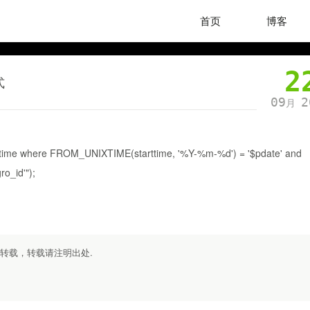
首页
博客
2
式
09
2
月
ip_time where FROM_UNIXTIME(starttime, '%Y-%m-%d') = '$pdate' and
ro_id'");
勿转载，转载请注明出处.