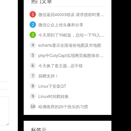
热门文章
微信返回40003错误 请求授权时要到openid 和 access_token
微信公众上传头像和分享
今天用到了Yii框架，总结一下Yii入门知识，十分钟入门Yii
echarts显示全国省份地图及市地图
php中CutyCapt实现网页截图保存代码（网页快照）
今天换了套主题...还不错
捐赠支持！
Linux下安装QT
Linux时间戳转换
哈佛推荐的20个快乐的习惯
标签云