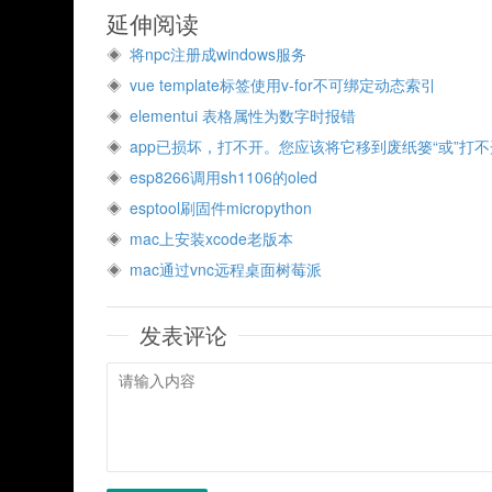
延伸阅读
将npc注册成windows服务
vue template标签使用v-for不可绑定动态索引
elementui 表格属性为数字时报错
app已损坏，打不开。您应该将它移到废纸篓“或”打不
esp8266调用sh1106的oled
esptool刷固件micropython
mac上安装xcode老版本
mac通过vnc远程桌面树莓派
发表评论