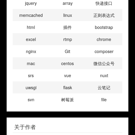
jquery
array
快递接口
memcached
linux
正则表达式
html
插件
bootstrap
excel
rtmp
chrome
nginx
Git
composer
mac
centos
微信公众号
srs
vue
nuxt
uwsgi
flask
云笔记
svn
树莓派
file
关于作者