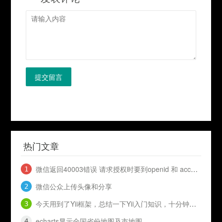
提交留言
热门文章
微信返回40003错误 请求授权时要到openid 和 access_token
微信公众上传头像和分享
今天用到了Yii框架，总结一下Yii入门知识，十分钟入门Yii
echarts显示全国省份地图及市地图