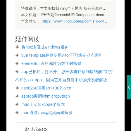
特殊说明，本文版权归 ning个人博客 所有带原创标签请勿转载，转载请注明出处.
本文标题：
PHP模拟encodeURIComponent decodeURIComponent
本文网址：
https://www.ningguoteng.com/show-147.html
延伸阅读
将npc注册成windows服务
vue template标签使用v-for不可绑定动态索引
elementui 表格属性为数字时报错
app已损坏，打不开。您应该将它移到废纸篓“或”打
不开的xxx.app，因为它来自身份不明的开发者解决
esp8266调用sh1106的oled
esptool刷固件micropython
mac上安装xcode老版本
mac通过vnc远程桌面树莓派
发表评论