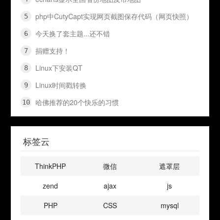
php中CutyCapt实现网页截图保存代码（网页快照）
今天换了套主题...还不错
捐赠支持！
Linux下安装QT
Linux时间戳转换
哈佛推荐的20个快乐的习惯
标签云
ThinkPHP
微信
遮罩层
zend
ajax
js
PHP
CSS
mysql