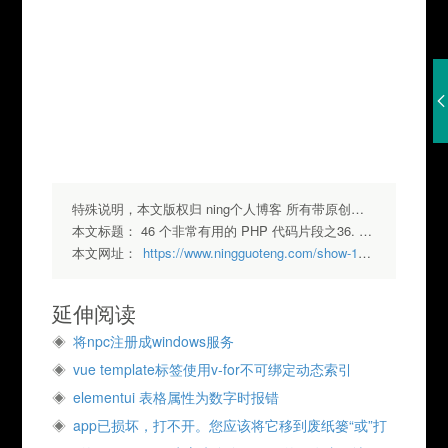
							
							
							
							
特殊说明，本文版权归 ning个人博客 所有带原创标签请勿转载，转载请注明出处.
本文标题：
46 个非常有用的 PHP 代码片段之36. 生成二维码
本文网址：
https://www.ningguoteng.com/show-127.html
延伸阅读
将npc注册成windows服务
vue template标签使用v-for不可绑定动态索引
elementui 表格属性为数字时报错
app已损坏，打不开。您应该将它移到废纸篓“或”打