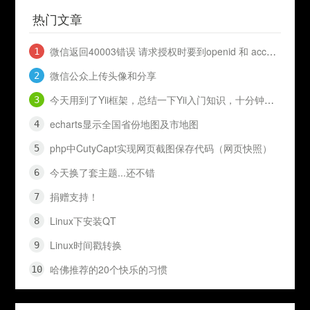
热门文章
微信返回40003错误 请求授权时要到openid 和 access_token
微信公众上传头像和分享
今天用到了Yii框架，总结一下Yii入门知识，十分钟入门Yii
echarts显示全国省份地图及市地图
php中CutyCapt实现网页截图保存代码（网页快照）
今天换了套主题...还不错
捐赠支持！
Linux下安装QT
Linux时间戳转换
哈佛推荐的20个快乐的习惯