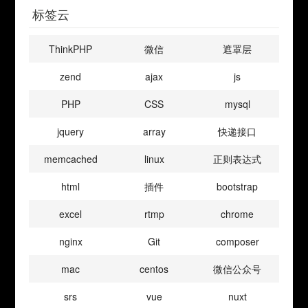
标签云
ThinkPHP
微信
遮罩层
zend
ajax
js
PHP
CSS
mysql
jquery
array
快递接口
memcached
linux
正则表达式
html
插件
bootstrap
excel
rtmp
chrome
nginx
Git
composer
mac
centos
微信公众号
srs
vue
nuxt