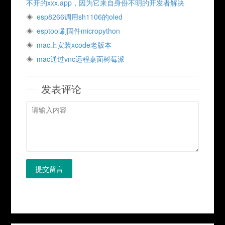
不开的xxx.app，因为它来自身份不明的开发者解决
esp8266调用sh1106的oled
esptool刷固件micropython
mac上安装xcode老版本
mac通过vnc远程桌面树莓派
发表评论
提交留言