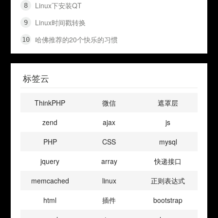
Linux下安装QT
Linux时间戳转换
哈佛推荐的20个快乐的习惯
标签云
ThinkPHP
微信
遮罩层
zend
ajax
js
PHP
CSS
mysql
jquery
array
快递接口
memcached
linux
正则表达式
html
插件
bootstrap