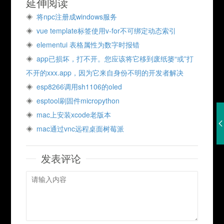
延伸阅读
将npc注册成windows服务
vue template标签使用v-for不可绑定动态索引
elementui 表格属性为数字时报错
app已损坏，打不开。您应该将它移到废纸篓“或”打
不开的xxx.app，因为它来自身份不明的开发者解决
esp8266调用sh1106的oled
esptool刷固件micropython
mac上安装xcode老版本
mac通过vnc远程桌面树莓派
发表评论