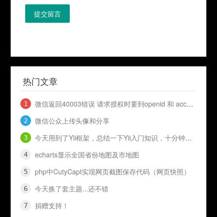
提交留言
热门文章
微信返回40003错误 请求授权时要到openid 和 access_token
微信公众上传头像和分享
今天用到了Yii框架，总结一下Yii入门知识，十分钟入门Yii
echarts显示全国省份地图及市地图
php中CutyCapt实现网页截图保存代码（网页快照）
今天换了套主题...还不错
捐赠支持！