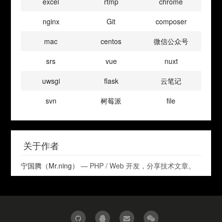
excel
rtmp
chrome
nginx
Git
composer
mac
centos
微信公众号
srs
vue
nuxt
uwsgi
flask
云笔记
svn
树莓派
file
关于作者
宁国腾（Mr.ning）
— PHP / Web 开发，分享技术文章。