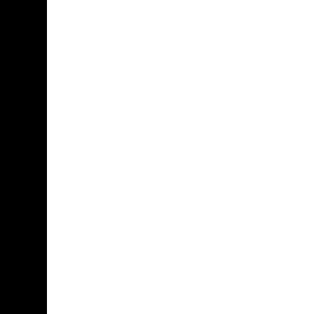
						
						
						
						
							
							
							
							
							
							