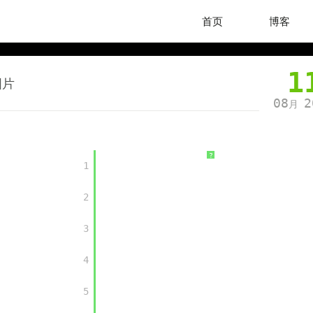
首页
博客
1
图片
08
2
月
?
	1

	2

	3

	4

	5
