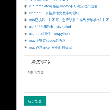
vue template标签使用v-for不可绑定动态索引
elementui 表格属性为数字时报错
app已损坏，打不开。您应该将它移到废纸篓“或”打不
esp8266调用sh1106的oled
esptool刷固件micropython
mac上安装xcode老版本
mac通过vnc远程桌面树莓派
发表评论
提交留言