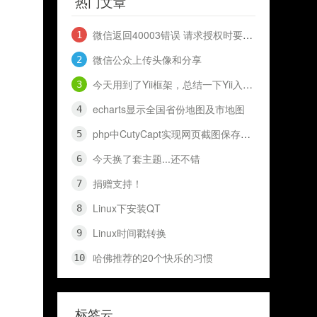
热门文章
if
(
$ext
== 
"jp
微信返回40003错误 请求授权时要到openid 和 access_token
$im
= imagecreat
微信公众上传头像和分享
elseif
(
$ext
== 
今天用到了Yii框架，总结一下Yii入门知识，十分钟入门Yii
$im
= imagecreat
echarts显示全国省份地图及市地图
php中CutyCapt实现网页截图保存代码（网页快照）
elseif
(
$ext
== 
今天换了套主题...还不错
$im
= imagecreat
捐赠支持！
Linux下安装QT
Linux时间戳转换
$x
= imagesx(
$im
哈佛推荐的20个快乐的习惯
$y
= imagesy(
$im
标签云