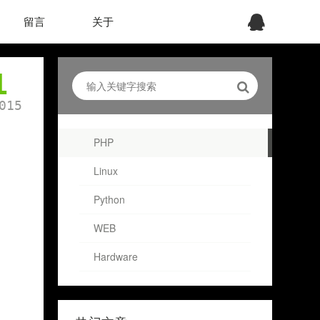
留言
关于
1
015
PHP
Linux
function
resize_image(
$f
Python
{  
WEB
$ext
= 
explode
(
Hardware
$ext
= 
$ext
[
co