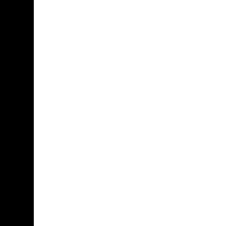
							
							
							
							
							
							
							
							
							
							