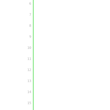
	6

	7

	8

	9

10

11

12

13

14

15
