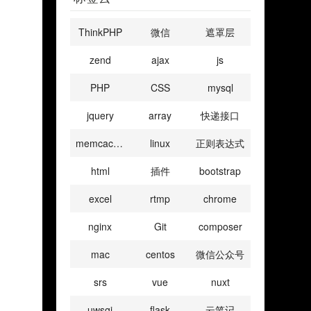
if
(
$x
<= 
$xmax
ThinkPHP
微信
遮罩层
return
$im
;  
zend
ajax
js
PHP
CSS
mysql
if
(
$x
>= 
$y
)
jquery
array
快递接口
$newx
= 
$xmax
memcached
linux
正则表达式
$newy
= 
$newx
html
插件
bootstrap
excel
rtmp
chrome
}  
nginx
Git
composer
else
{  
mac
centos
微信公众号
$newy
= 
$ymax
srs
vue
nuxt
$newx
= 
$x
/
uwsgi
flask
云笔记