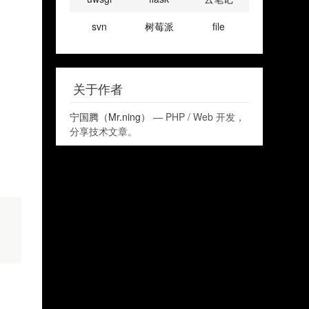
}  
svn
树莓派
file
$im2
= imagecreatetr
关于作者
imagecopyresized(
$im
宁国腾（Mr.ning）
— PHP / Web 开发，
分享技术文章。
return
$im2
;   
}