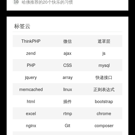
哈佛推荐的20个快乐的习惯
标签云
ThinkPHP
微信
遮罩层
zend
ajax
js
PHP
CSS
mysql
jquery
array
快递接口
memcached
linux
正则表达式
html
插件
bootstrap
excel
rtmp
chrome
nginx
Git
composer