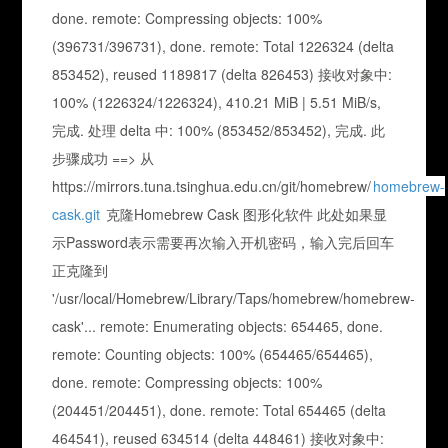
done. remote: Compressing objects: 100%
(396731/396731), done. remote: Total 1226324 (delta
853452), reused 1189817 (delta 826453) 接收对象中:
100% (1226324/1226324), 410.21 MiB | 5.51 MiB/s,
完成. 处理 delta 中: 100% (853452/853452), 完成. 此
步骤成功 ==> 从
https://mirrors.tuna.tsinghua.edu.cn/git/homebrew/
homebrew-
cask.git
克隆Homebrew Cask 图形化软件 此处如果显
示Password表示需要再次输入开机密码，输入完后回车
正克隆到
'/usr/local/Homebrew/Library/Taps/homebrew/homebrew-
cask'... remote: Enumerating objects: 654465, done.
remote: Counting objects: 100% (654465/654465),
done. remote: Compressing objects: 100%
(204451/204451), done. remote: Total 654465 (delta
464541), reused 634514 (delta 448461) 接收对象中: