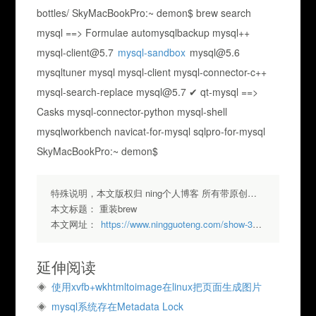
bottles/ SkyMacBookPro:~ demon$ brew search
mysql ==> Formulae automysqlbackup mysql++
mysql-client@5.7
mysql-sandbox
mysql@5.6
mysqltuner mysql mysql-client mysql-connector-c++
mysql-search-replace mysql@5.7 ✔ qt-mysql ==>
Casks mysql-connector-python mysql-shell
mysqlworkbench navicat-for-mysql sqlpro-for-mysql
SkyMacBookPro:~ demon$
特殊说明，本文版权归 ning个人博客 所有带原创标签请勿转载，转载请注明出处.
本文标题：
重装brew
本文网址：
https://www.ningguoteng.com/show-353.html
延伸阅读
使用xvfb+wkhtmltoimage在linux把页面生成图片
mysql系统存在Metadata Lock