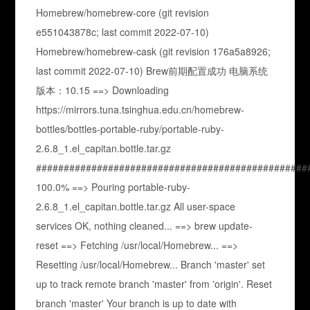
Homebrew/homebrew-core (git revision
e551043878c; last commit 2022-07-10)
Homebrew/homebrew-cask (git revision 176a5a8926;
last commit 2022-07-10) Brew前期配置成功 电脑系统
版本：10.15 ==> Downloading
https://mirrors.tuna.tsinghua.edu.cn/homebrew-
bottles/bottles-portable-ruby/portable-ruby-
2.6.8_1.el_capitan.bottle.tar.gz
#################################################
100.0% ==> Pouring portable-ruby-
2.6.8_1.el_capitan.bottle.tar.gz All user-space
services OK, nothing cleaned... ==> brew update-
reset ==> Fetching /usr/local/Homebrew... ==>
Resetting /usr/local/Homebrew... Branch 'master' set
up to track remote branch 'master' from 'origin'. Reset
branch 'master' Your branch is up to date with