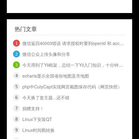
热门文章
微信返回40003错误 请求授权时要到openid 和 access_token
微信公众上传头像和分享
今天用到了Yii框架，总结一下Yii入门知识，十分钟入门Yii
echarts显示全国省份地图及市地图
php中CutyCapt实现网页截图保存代码（网页快照）
今天换了套主题...还不错
捐赠支持！
Linux下安装QT
Linux时间戳转换