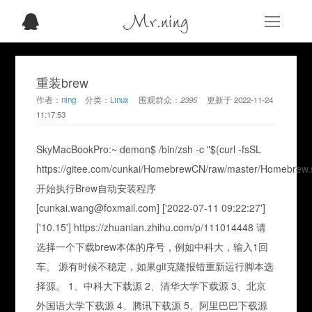
Mr.ning
重装brew
作者：
ning
分类：
Linux
围观群众：
2395
更新于
2022-11-24
11:17:53
SkyMacBookPro:~ demon$ /bin/zsh -c "$(curl -fsSL
https://gitee.com/cunkai/HomebrewCN/raw/master/Homebrew.
开始执行Brew自动安装程序
[cunkai.wang@foxmail.com] ['2022-07-11 09:22:27']
['10.15'] https://zhuanlan.zhihu.com/p/111014448 请
选择一个下载brew本体的序号，例如中科大，输入1回
车。 源有时候不稳定，如果git克隆报错重新运行脚本选
择源。 1、中科大下载源 2、清华大学下载源 3、北京
外国语大学下载源 4、腾讯下载源 5、阿里巴巴下载源