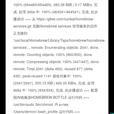
100% (654465/654465), 283.38 MiB | 5.17 MiB/s, 完
成. 处理 delta 中: 100% (464541/464541), 完成. 此步
骤成功 ==> 从 https://gitee.com/cunkai/homebrew-
services.git 克隆Homebrew services 管理服务的启停
正克隆到
'/usr/local/Homebrew/Library/Taps/homebrew/homebrew-
services'... remote: Enumerating objects: 2041, done.
remote: Counting objects: 100% (900/900), done.
remote: Compressing objects: 100% (447/447), done.
remote: Total 2041 (delta 450), reused 877 (delta
430), pack-reused 1141 接收对象中: 100%
(2041/2041), 555.72 KiB | 465.00 KiB/s, 完成. 处理
delta 中: 100% (934/934), 完成. 此步骤成功 ==> 配置
国内镜像源HOMEBREW BOTTLE 运行代码 ==>
/usr/bin/sudo /bin/chmod -R a+rwx
/Users/demon/.bash_profile 运行代码 ==>