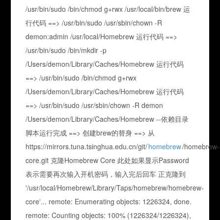
/usr/bin/sudo /bin/chmod g+rwx /usr/local/bin/brew 运
行代码 ==> /usr/bin/sudo /usr/sbin/chown -R
demon:admin /usr/local/Homebrew 运行代码 ==>
/usr/bin/sudo /bin/mkdir -p
/Users/demon/Library/Caches/Homebrew 运行代码
==> /usr/bin/sudo /bin/chmod g+rwx
/Users/demon/Library/Caches/Homebrew 运行代码
==> /usr/bin/sudo /usr/sbin/chown -R demon
/Users/demon/Library/Caches/Homebrew --依赖目录
脚本运行完成 ==> 创建brew的替身 ==> 从
https://mirrors.tuna.tsinghua.edu.cn/git/
homebrew
/homebrew-
core.git 克隆Homebrew Core 此处如果显示Password
表示需要再次输入开机密码，输入完后回车 正克隆到
'/usr/local/Homebrew/Library/Taps/homebrew/homebrew-
core'... remote: Enumerating objects: 1226324, done.
remote: Counting objects: 100% (1226324/1226324),