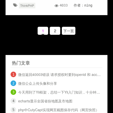
4033
作者：ning
ThinkPHP
1
2
热门文章
微信返回40003错误 请求授权时要到openid 和 access_token
微信公众上传头像和分享
今天用到了Yii框架，总结一下Yii入门知识，十分钟入门Yii
echarts显示全国省份地图及市地图
php中CutyCapt实现网页截图保存代码（网页快照）