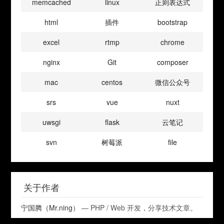
memcached
linux
正则表达式
html
插件
bootstrap
excel
rtmp
chrome
nginx
Git
composer
mac
centos
微信公众号
srs
vue
nuxt
uwsgi
flask
云笔记
svn
树莓派
file
关于作者
宁国腾（Mr.ning）
— PHP / Web 开发，分享技术文章。