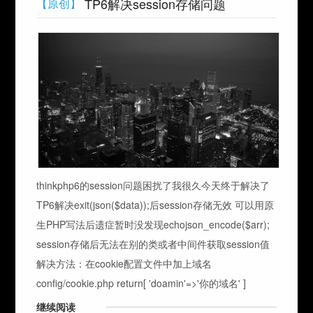
TP6解决session存储问题
【原创】
thinkphp6的session问题困扰了我很久今天终于解决了
TP6解决exit(json($data));后session存储无效 可以用原
生PHP写法后遗症暂时没发现echojson_encode($arr);
session存储后无法在别的类或者中间件获取session值
解决方法：在cookie配置文件中加上域名
config/cookie.php return[ 'doamin'=>'你的域名' ]
继续阅读