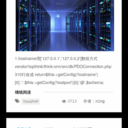
1.hostname用['127.0.0.1','127.0.0.2']数组方式
vendor/topthink/think-orm/src/db/PDOConnection.php
310行改成 return$this->getConfig('hostname')
[0].':'.$this->getConfig('hostport')[0].'@'.$schema;
继续阅读
3713
作者：ning
ThinkPHP