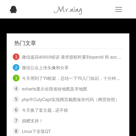
Mr.ning
热门文章
微信返回40003错误 请求授权时要到openid 和 access_token
微信公众上传头像和分享
今天用到了Yii框架，总结一下Yii入门知识，十分钟入门Yii
echarts显示全国省份地图及市地图
php中CutyCapt实现网页截图保存代码（网页快照）
今天换了套主题...还不错
捐赠支持！
Linux下安装QT