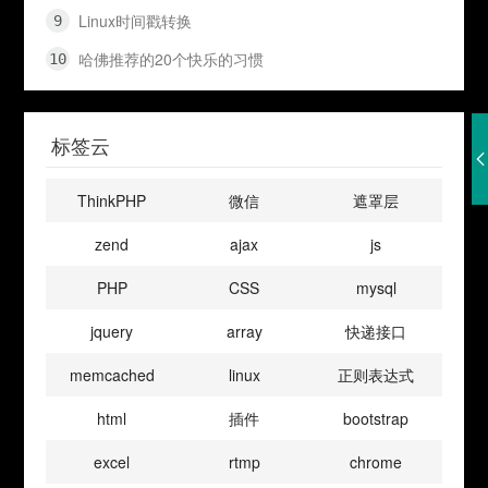
Linux时间戳转换
哈佛推荐的20个快乐的习惯
标签云
ThinkPHP
微信
遮罩层
zend
ajax
js
PHP
CSS
mysql
jquery
array
快递接口
memcached
linux
正则表达式
html
插件
bootstrap
excel
rtmp
chrome