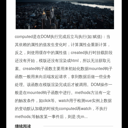
computed是在DOM执行完成后立马执行(如:赋值)：当
其依赖的属性的值发生变化时，计算属性会重新计算，
反之，则使用缓存中的属性值；created执行时挂载阶段
还没有开始，模版还没有渲染成html，所以无法获取元
素。created钩子函数主要用来初始化数据mounted钩子
函数一般用来向后端发起请求，拿到数据后做一些业务
处理。该函数在模版渲染完成后才被调用。DOM操作一
般是在mounted钩子函数中进行。methods方法有一定
的触发条件，如click等。watch用于检测vue实例上数据
的变动默认加载的时候先computed再watch，不执行
methods;等触发某一事件后，则是:先m...
继续阅读