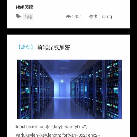
继续阅读
2351
作者：ning
前端
前端异或加密
【原创】
functionxor_enc(str,key){ varcrytxt='';
vark,keylen=key.length; for(vari=0;i2; enc2=