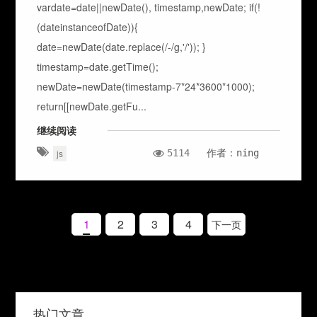
vardate=date||newDate(), timestamp,newDate; if(!
(dateinstanceofDate)){
date=newDate(date.replace(/-/g,'/')); }
timestamp=date.getTime();
newDate=newDate(timestamp-7*24*3600*1000);
return[[newDate.getFu...
继续阅读
5114
作者：ning
js
1
2
3
4
热门文章