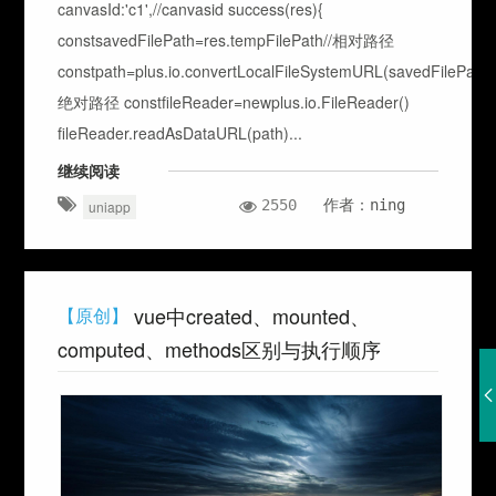
canvasId:'c1',//canvasid success(res){
constsavedFilePath=res.tempFilePath//相对路径
constpath=plus.io.convertLocalFileSystemURL(savedFilePath)/
绝对路径 constfileReader=newplus.io.FileReader()
fileReader.readAsDataURL(path)...
继续阅读
2550
作者：ning
uniapp
vue中created、mounted、
【原创】
computed、methods区别与执行顺序