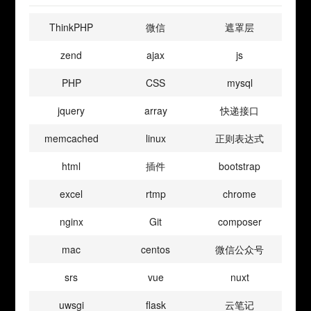
ThinkPHP
微信
遮罩层
zend
ajax
js
PHP
CSS
mysql
jquery
array
快递接口
memcached
linux
正则表达式
html
插件
bootstrap
excel
rtmp
chrome
nginx
Git
composer
mac
centos
微信公众号
srs
vue
nuxt
uwsgi
flask
云笔记