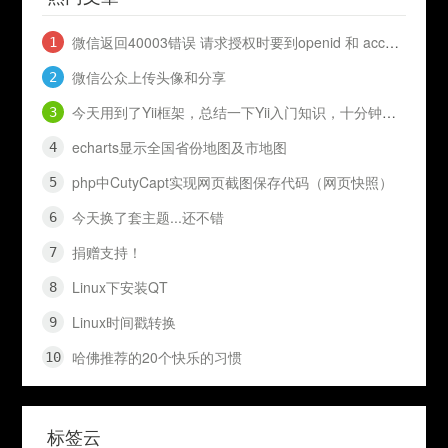
微信返回40003错误 请求授权时要到openid 和 access_token
微信公众上传头像和分享
今天用到了Yii框架，总结一下Yii入门知识，十分钟入门Yii
echarts显示全国省份地图及市地图
php中CutyCapt实现网页截图保存代码（网页快照）
今天换了套主题...还不错
捐赠支持！
Linux下安装QT
Linux时间戳转换
哈佛推荐的20个快乐的习惯
标签云