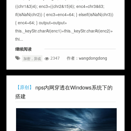
((chr1&3)4); enc3=((chr2&15)6); enc4=chr3&63;
if(isNaN(chr2)) { enc3=enc4=64; } elseif(isNaN(chr3))
{ enc4=64; } output=output+
this._keyStr.charAt(enc1)+this._keyStr.charAt(enc2)+
thi...
继续阅读
2347
作者：wangdongdong
加密，异或
nps内网穿透在Windows系统下的
【原创】
搭建