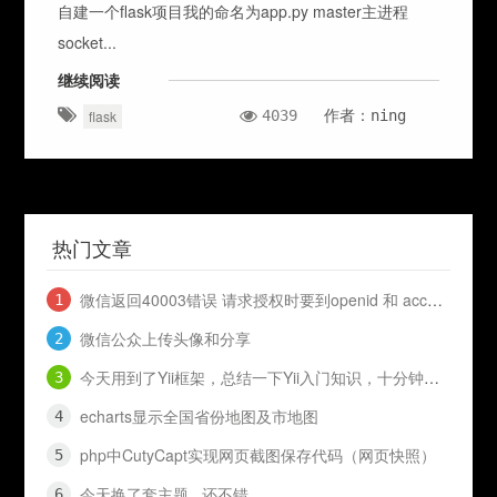
自建一个flask项目我的命名为app.py master主进程
socket...
继续阅读
4039
作者：ning
flask
热门文章
微信返回40003错误 请求授权时要到openid 和 access_token
微信公众上传头像和分享
今天用到了Yii框架，总结一下Yii入门知识，十分钟入门Yii
echarts显示全国省份地图及市地图
php中CutyCapt实现网页截图保存代码（网页快照）
今天换了套主题...还不错