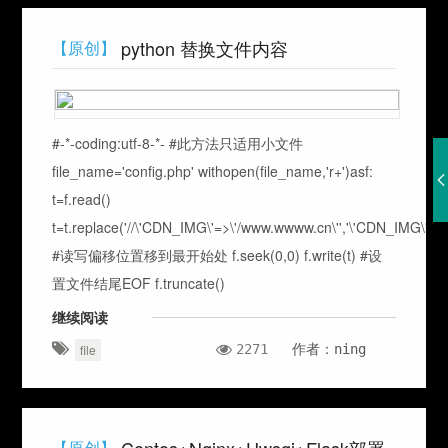
python 替换文件内容
【原创】
#-*-coding:utf-8-*- #此方法只适用小文件
file_name='config.php' withopen(file_name,'r+')asf:
t=f.read()
t=t.replace('//\'CDN_IMG\'=>\'/www.wwww.cn\'','\'CDN_IMG\'=>\
#读写偏移位置移到最开始处 f.seek(0,0) f.write(t) #设
置文件结尾EOF f.truncate()
继续阅读
2271
作者：ning
file
【原创】