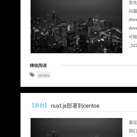
首先
问题）
deve
de
可能
_b
继续阅读
centos
nuxt.js部署到centos
【原创】
最近
我们