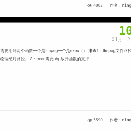
4802
作者：nin
1
01
2
月
需要用到两个函数一个是ffmpeg一个是exec（） 排查1：ffmpeg文件路
物理绝对路径。 2：exec需要php放开函数的支持
5590
作者：nin