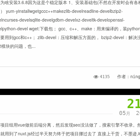
为啥安装3.6.8因为这是个稳定版本 1、安装基础包(不然在开发时会有各
 yum-yinstallwgetgccc++makezlib-develreadline-develbzip2-
lncurses-develsqlite-develgdbm-develxz-develtk-developenssl-
velpython-devel wget:下载包； gcc、c++、make：用来编译的，装pyth
要用到gcc和c++； zlib-devel：压缩和解压方面的， bzip2-devel：解决
z2模块的问题，也...
4135
作者：nin
2
05
2
月
项目组用vue做前后端分离，然后发现seo没法做了，搜索引擎不收录。
就用到了nuxt.js经过半天努力终于把项目挪过去了 直接上干货，不墨迹,