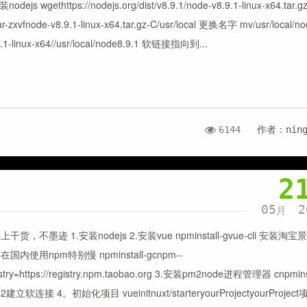
nodejs wgethttps://nodejs.org/dist/v8.9.1/node-v8.9.1-linux-x64.tar.g
r-zxvfnode-v8.9.1-linux-x64.tar.gz-C/usr/local 更换名字 mv/usr/local/no
9.1-linux-x64//usr/local/node8.9.1 软链接指向到...
6144
作者：nin
2
05
2
月
上干货，不墨迹 1.安装nodejs 2.安装vue npminstall-gvue-cli 安装淘
在国内使用npm特别慢 npminstall-gcnpm--
istry=https://registry.npm.taobao.org 3.安装pm2node进程管理器 cnpminst
2建立软连接 4。初始化项目 vueinitnuxt/starteryourProjectyourProjec