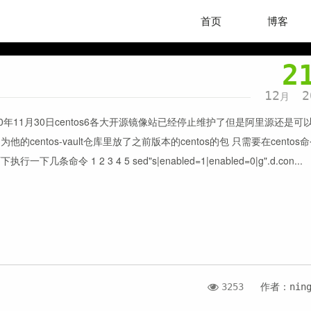
首页
博客
2
12
2
月
20年11月30日centos6各大开源镜像站已经停止维护了但是阿里源还是可
为他的centos-vault仓库里放了之前版本的centos的包 只需要在centos
执行一下几条命令 1 2 3 4 5 sed"s|enabled=1|enabled=0|g".d.con...
3253
作者：nin