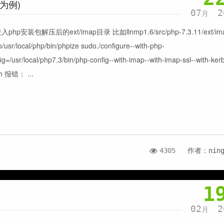
p为例)
07
2
月
进入php安装包解压后的ext/imap目录 比如llnmp1.6/src/php-7.3.11/ext/im
/usr/local/php/bin/phpize sudo./configure--with-php-
ig=/usr/local/php7.3/bin/php-config--with-imap--with-imap-ssl--with-ker
h 报错： ...
4305
作者：nin
1
02
2
月