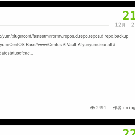
2
12
2
月
tc/yum/pluginconf/fastestmirrormv.repos.d.repo.repos.d.repo.backup
c/yum/CentOS-Base//www/Centos-6-Vault-Aliyunyumcleanall #
atestatusofeac...
2494
作者：nin
2