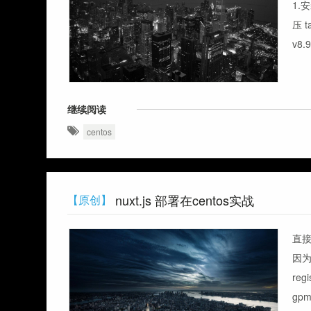
1.安装
压 ta
v8.
继续阅读
centos
nuxt.js 部署在centos实战
【原创】
直接
因为
reg
gpm