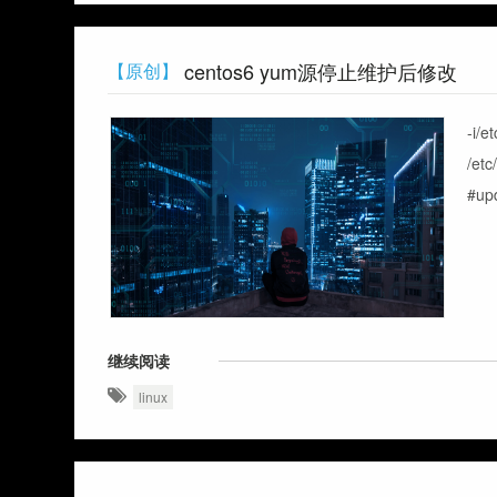
centos6 yum源停止维护后修改
【原创】
-i/e
/et
#upd
继续阅读
linux