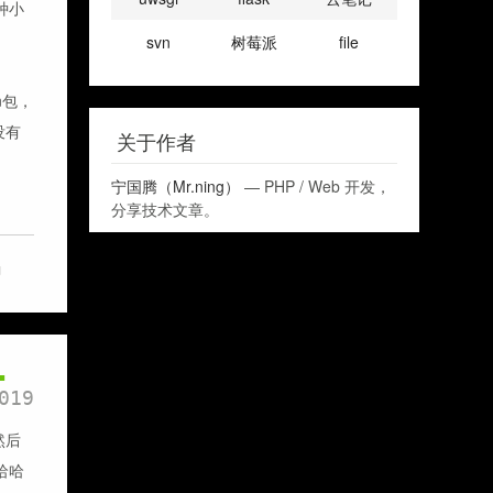
种小
svn
树莓派
file
on包，
没有
关于作者
宁国腾（Mr.ning）
— PHP / Web 开发，
分享技术文章。
g
1
019
然后
哈哈