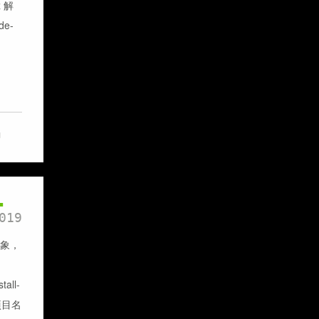
z 解
de-
g
1
019
宝景象，
all-
t项目名