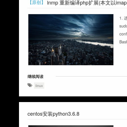
lnmp 重新编译php扩展(本文以ima
【原创】
1. 
sudo
conf
Bas
继续阅读
linux
centos安装python3.6.8