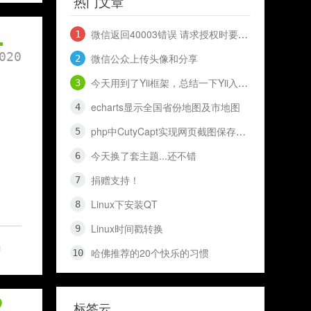
热门文章
1
微信返回40003错误 请求授权时要到openid 和 access_token
020
微信公众上传头像和分享
今天用到了Yii框架，总结一下Yii入门知识，十分钟入门Yii
echarts显示全国省份地图及市地图
php中CutyCapt实现网页截图保存代码（网页快照）
今天换了套主题...还不错
捐赠支持！
Linux下安装QT
Linux时间戳转换
g
哈佛推荐的20个快乐的习惯
2
标签云