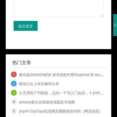
提交留言
热门文章
微信返回40003错误 请求授权时要到openid 和 access_token
微信公众上传头像和分享
今天用到了Yii框架，总结一下Yii入门知识，十分钟入门Yii
echarts显示全国省份地图及市地图
php中CutyCapt实现网页截图保存代码（网页快照）