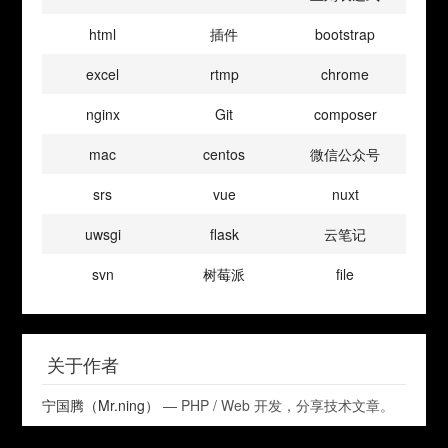
html
插件
bootstrap
excel
rtmp
chrome
nginx
Git
composer
mac
centos
微信公众号
srs
vue
nuxt
uwsgi
flask
云笔记
svn
树莓派
file
关于作者
宁国腾（Mr.ning）
— PHP / Web 开发，分享技术文章。