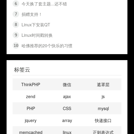
今天换了套主题...还不错
捐赠支持！
Linux下安装QT
Linux时间戳转换
哈佛推荐的20个快乐的习惯
标签云
ThinkPHP
微信
遮罩层
zend
ajax
js
PHP
CSS
mysql
jquery
array
快递接口
memcached
linux
正则表达式