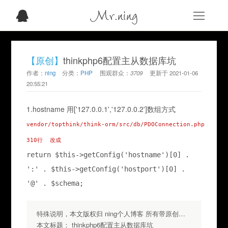
Mr.ning
【原创】
thinkphp6配置主从数据库坑
作者：
ning
分类：
PHP
围观群众：
3709
更新于
2021-01-06
20:55:21
1.hostname 用['127.0.0.1','127.0.0.2']数组方式
vendor/topthink/think-orm/src/db/PDOConnection.php
return $this->getConfig('hostname')[0] . 
':' . $this->getConfig('hostport')[0] . 
'@' . $schema;
特殊说明，本文版权归 ning个人博客 所有带原创标签请勿转载，转载请注明出处.
本文标题：
thinkphp6配置主从数据库坑