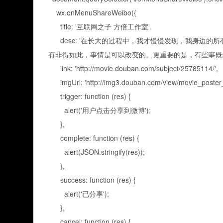
wx.onMenuShareWeibo({
title: '互联网之子 方倍工作室',
desc: '在长大的过程中，我才慢慢发现，我身边的
有非得如此，事情是可以改变的。更重要的是，有些事既然
link: 'http://movie.douban.com/subject/25785114/',
imgUrl: 'http://img3.douban.com/view/movie_poster_c
trigger: function (res) {
alert('用户点击分享到微博');
},
complete: function (res) {
alert(JSON.stringify(res));
},
success: function (res) {
alert('已分享');
},
cancel: function (res) {