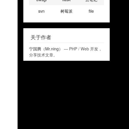
svn
树莓派
file
关于作者
宁国腾（Mr.ning）
— PHP / Web 开发，
分享技术文章。