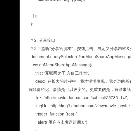
}
});
};
// 2. 分享接口
// 2.1 监听“分享给朋友”，按钮点击、自定义分享内容
document.querySelector('#onMenuShareAppMessage').o
wx.onMenuShareAppMessage({
title: '互联网之子 方倍工作室',
desc: '在长大的过程中，我才慢慢发现，我身边的
有非得如此，事情是可以改变的。更重要的是，有些事既然
link: 'http://movie.douban.com/subject/25785114/',
imgUrl: 'http://img3.douban.com/view/movie_poster_c
trigger: function (res) {
alert('用户点击发送给朋友');
},