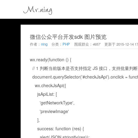
Mr.ning
微信公众平台开发sdk 图片预览
作者：
ning
分类：
PHP
围观群众：
4657
更新于
2015-12-14 17
wx.ready(function () {
// 1 判断当前版本是否支持指定 JS 接口，支持批量判断
document.querySelector('#checkJsApi').onclick = functi
wx.checkJsApi({
jsApiList: [
'getNetworkType',
'previewImage'
],
success: function (res) {
alert(JSON.stringify(res));