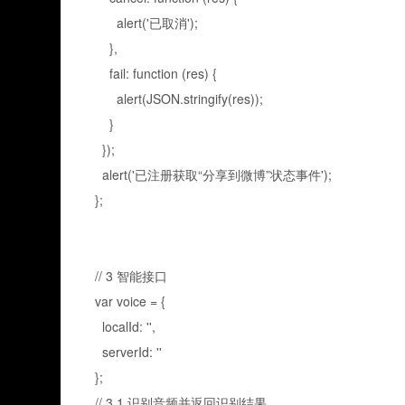
alert('已取消');
},
fail: function (res) {
alert(JSON.stringify(res));
}
});
alert('已注册获取“分享到微博”状态事件');
};
// 3 智能接口
var voice = {
localId: '',
serverId: ''
};
// 3.1 识别音频并返回识别结果