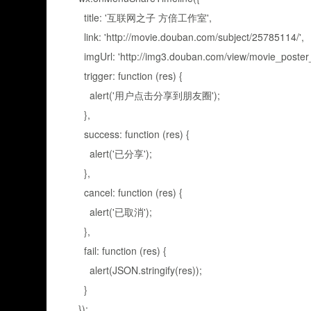
title: '互联网之子 方倍工作室',
link: 'http://movie.douban.com/subject/25785114/',
imgUrl: 'http://img3.douban.com/view/movie_poster_c
trigger: function (res) {
alert('用户点击分享到朋友圈');
},
success: function (res) {
alert('已分享');
},
cancel: function (res) {
alert('已取消');
},
fail: function (res) {
alert(JSON.stringify(res));
}
});