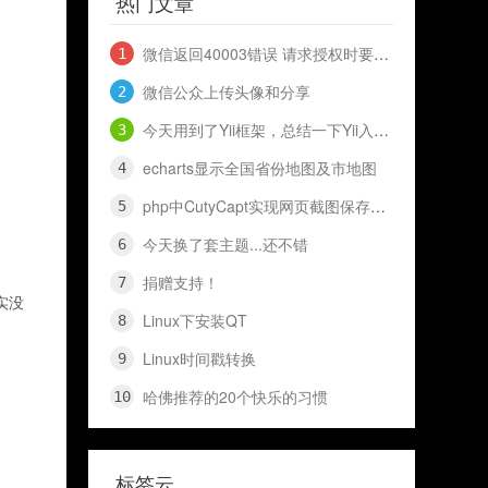
热门文章
微信返回40003错误 请求授权时要到openid 和 access_token
微信公众上传头像和分享
今天用到了Yii框架，总结一下Yii入门知识，十分钟入门Yii
echarts显示全国省份地图及市地图
php中CutyCapt实现网页截图保存代码（网页快照）
今天换了套主题...还不错
捐赠支持！
实没
Linux下安装QT
Linux时间戳转换
哈佛推荐的20个快乐的习惯
标签云