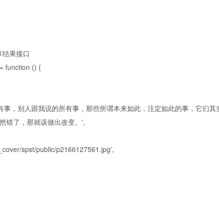
分享结果接口
function () {
所有事，别人跟我说的所有事，那些所谓本来如此，注定如此的事，它们其
错了，那就该做出改变。',
over/spst/public/p2166127561.jpg',