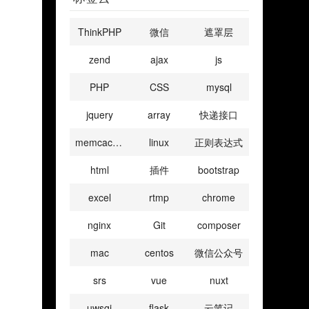
ThinkPHP
微信
遮罩层
zend
ajax
js
PHP
CSS
mysql
jquery
array
快递接口
memcached
linux
正则表达式
html
插件
bootstrap
excel
rtmp
chrome
nginx
Git
composer
mac
centos
微信公众号
srs
vue
nuxt
uwsgi
flask
云笔记