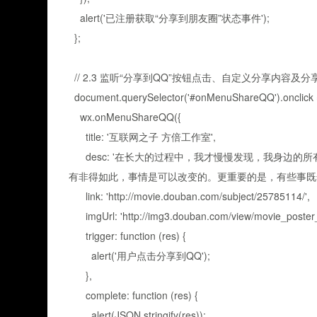
alert('已注册获取“分享到朋友圈”状态事件');
};
// 2.3 监听“分享到QQ”按钮点击、自定义分享内容及
document.querySelector('#onMenuShareQQ').onclick = 
wx.onMenuShareQQ({
title: '互联网之子 方倍工作室',
desc: '在长大的过程中，我才慢慢发现，我身边的
有非得如此，事情是可以改变的。更重要的是，有些事既然
link: 'http://movie.douban.com/subject/25785114/',
imgUrl: 'http://img3.douban.com/view/movie_poster_c
trigger: function (res) {
alert('用户点击分享到QQ');
},
complete: function (res) {
alert(JSON.stringify(res));