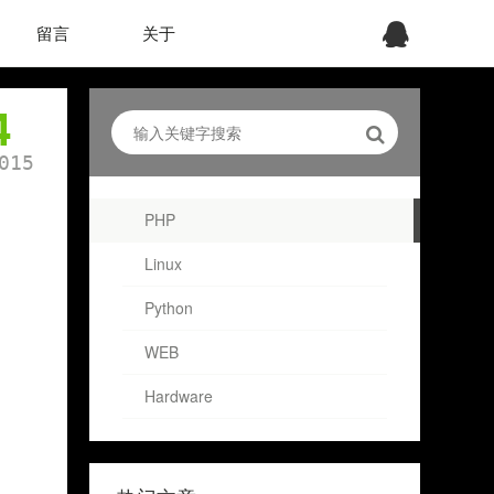
留言
关于
4
015
PHP
Linux
Python
WEB
Hardware