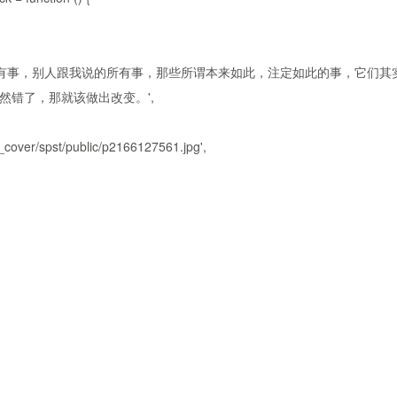
所有事，别人跟我说的所有事，那些所谓本来如此，注定如此的事，它们其
错了，那就该做出改变。',
over/spst/public/p2166127561.jpg',