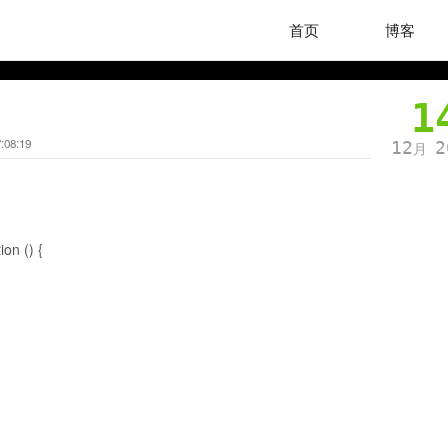
首页
博客
1
:08:19
12
2
月
on () {