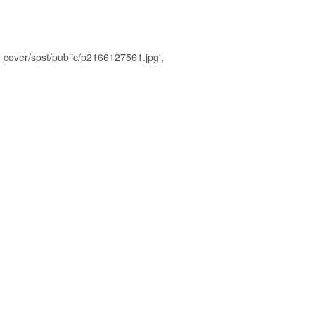
over/spst/public/p2166127561.jpg',