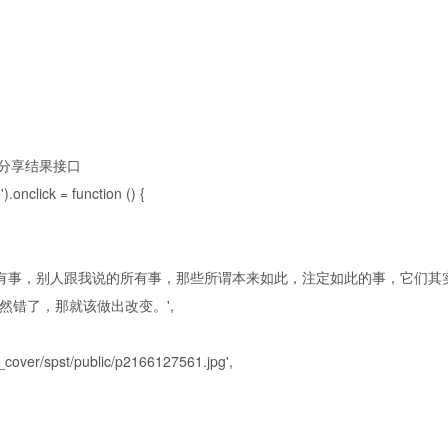
及分享结果接口
nclick = function () {
所有事，别人跟我说的所有事，那些所谓本来如此，注定如此的事，它们其
错了，那就该做出改变。',
over/spst/public/p2166127561.jpg',