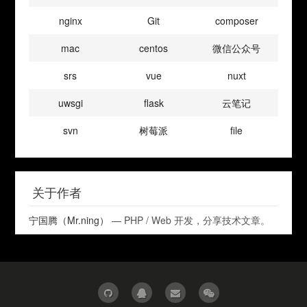
nginx
Git
composer
mac
centos
微信公众号
srs
vue
nuxt
uwsgi
flask
云笔记
svn
树莓派
file
关于作者
宁国腾（Mr.ning）
— PHP / Web 开发，分享技术文章。