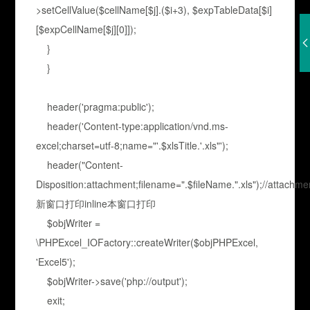
>setCellValue($cellName[$j].($i+3), $expTableData[$i]
[$expCellName[$j][0]]);
}
}
header('pragma:public');
header('Content-type:application/vnd.ms-
excel;charset=utf-8;name="'.$xlsTitle.'.xls"');
header("Content-
Disposition:attachment;filename=".$fileName.".xls");//attachme
新窗口打印inline本窗口打印
$objWriter =
\PHPExcel_IOFactory::createWriter($objPHPExcel,
'Excel5');
$objWriter->save('php://output');
exit;