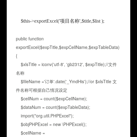
$this->exportExcel('项目名称',$title,$list );
public function
exportExcel($expTitle,$expCellName,$expTableData)
{
$xlsTitle = iconv('utf-8', 'gb2312', $expTitle);//文件
名称
$fileName ='订单'.date('_YmdHis');//or $xlsTitle 文
件名称可根据自己情况设定
$cellNum = count($expCellName);
$dataNum = count($expTableData);
import("org.util.PHPExcel");
$objPHPExcel = new \PHPExcel();
$cellName =