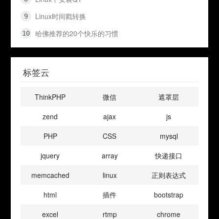
Linux时间戳转换
哈佛推荐的20个快乐的习惯
标签云
ThinkPHP
微信
遮罩层
zend
ajax
js
PHP
CSS
mysql
jquery
array
快递接口
memcached
linux
正则表达式
html
插件
bootstrap
excel
rtmp
chrome