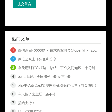
提交留言
热门文章
微信返回40003错误 请求授权时要到openid 和 access_token
微信公众上传头像和分享
今天用到了Yii框架，总结一下Yii入门知识，十分钟入门Yii
echarts显示全国省份地图及市地图
php中CutyCapt实现网页截图保存代码（网页快照）
今天换了套主题...还不错
捐赠支持！
Linux下安装QT