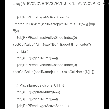
array('A','B','C','D','E','F','G','H','I','J','K','L','M','N','O','P','Q',
$objPHPExcel->getActiveSheet(0)-
>mergeCells('A1:'.$cellName[$cellNum-1].'1');//合并单
元格
$objPHPExcel->setActiveSheetIndex(0)-
>setCellValue('A1', $expTitle.' Export time:'.date('Y-
m-d H:i:s'));
for($i=0;$i<$cellNum;$i++){
$objPHPExcel->setActiveSheetIndex(0)-
>setCellValue($cellName[$i].'2', $expCellName[$i][1]);
}
// Miscellaneous glyphs, UTF-8
for($i=0;$i<$dataNum;$i++){
for($j=0;$j<$cellNum;$j++){
$objPHPExcel->getActiveSheet(0)-