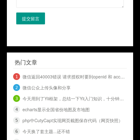
提交留言
热门文章
微信返回40003错误 请求授权时要到openid 和 access_token
微信公众上传头像和分享
今天用到了Yii框架，总结一下Yii入门知识，十分钟入门Yii
echarts显示全国省份地图及市地图
php中CutyCapt实现网页截图保存代码（网页快照）
今天换了套主题...还不错