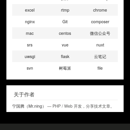
excel
rtmp
chrome
nginx
Git
composer
mac
centos
微信公众号
srs
vue
nuxt
uwsgi
flask
云笔记
svn
树莓派
file
关于作者
宁国腾（Mr.ning）
— PHP / Web 开发，分享技术文章。