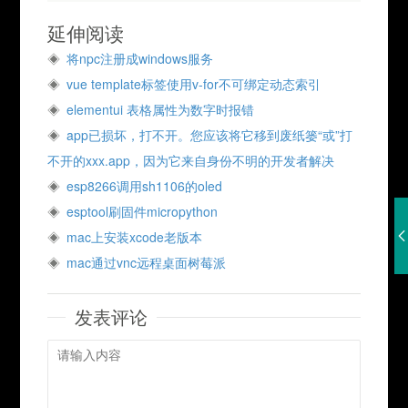
延伸阅读
将npc注册成windows服务
vue template标签使用v-for不可绑定动态索引
elementui 表格属性为数字时报错
app已损坏，打不开。您应该将它移到废纸篓“或”打
不开的xxx.app，因为它来自身份不明的开发者解决
esp8266调用sh1106的oled
esptool刷固件micropython
mac上安装xcode老版本
mac通过vnc远程桌面树莓派
发表评论