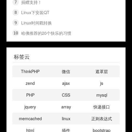
捐赠支持！
Linux下安装QT
Linux时间戳转换
哈佛推荐的20个快乐的习惯
标签云
ThinkPHP
微信
遮罩层
zend
ajax
js
PHP
CSS
mysql
jquery
array
快递接口
memcached
linux
正则表达式
html
插件
bootstrap