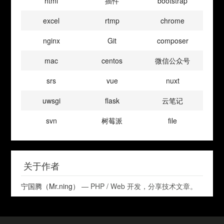
html
插件
bootstrap
excel
rtmp
chrome
nginx
Git
composer
mac
centos
微信公众号
srs
vue
nuxt
uwsgi
flask
云笔记
svn
树莓派
file
关于作者
宁国腾（Mr.ning）
— PHP / Web 开发，分享技术文章。