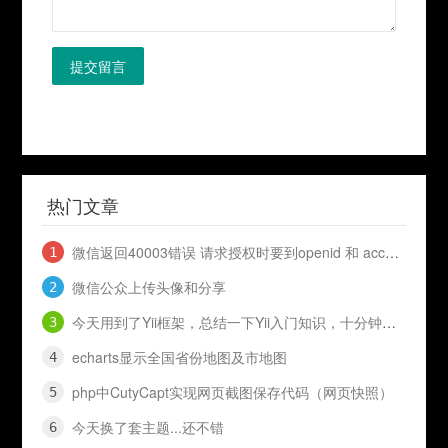
提交留言
热门文章
微信返回40003错误 请求授权时要到openid 和 access_token
微信公众上传头像和分享
今天用到了Yii框架，总结一下Yii入门知识，十分钟入门Yii
echarts显示全国省份地图及市地图
php中CutyCapt实现网页截图保存代码（网页快照）
今天换了套主题...还不错