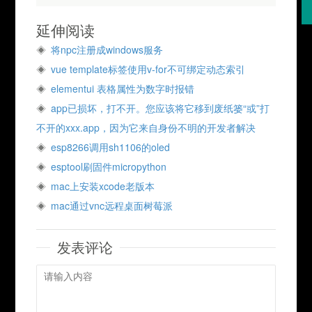
延伸阅读
将npc注册成windows服务
vue template标签使用v-for不可绑定动态索引
elementui 表格属性为数字时报错
app已损坏，打不开。您应该将它移到废纸篓“或”打
不开的xxx.app，因为它来自身份不明的开发者解决
esp8266调用sh1106的oled
esptool刷固件micropython
mac上安装xcode老版本
mac通过vnc远程桌面树莓派
发表评论